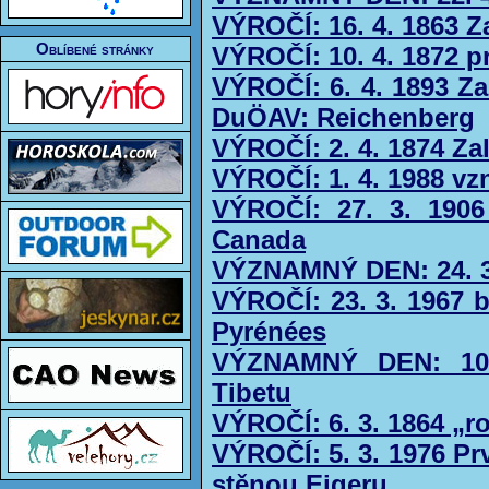
VÝROČÍ: 16. 4. 1863 
Oblíbené stránky
VÝROČÍ: 10. 4. 1872 
VÝROČÍ: 6. 4. 1893 Za
DuÖAV: Reichenberg
VÝROČÍ: 2. 4. 1874 Za
VÝROČÍ: 1. 4. 1988 vzn
VÝROČÍ: 27. 3. 1906
Canada
VÝZNAMNÝ DEN: 24. 3
VÝROČÍ: 23. 3. 1967 b
Pyrénées
VÝZNAMNÝ DEN: 10. 
Tibetu
VÝROČÍ: 6. 3. 1864 „r
VÝROČÍ: 5. 3. 1976 Pr
stěnou Eigeru