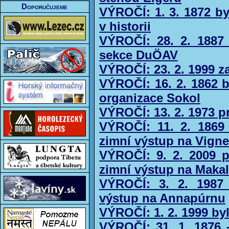
Doporučujeme
VÝROČÍ: 1. 3. 1872 by
v historii
VÝROČÍ: 28. 2. 1887
sekce DuÖAV
VÝROČÍ: 23. 2. 1999 za
VÝROČÍ: 16. 2. 1862 b
organizace Sokol
VÝROČÍ: 13. 2. 1973 p
VÝROČÍ: 11. 2. 1869
zimní výstup na Vign
VÝROČÍ: 9. 2. 2009 
zimní výstup na Maka
VÝROČÍ: 3. 2. 1987 
výstup na Annapúrnu
VÝROČÍ: 1. 2. 1999 by
VÝROČÍ: 31. 1. 1876 