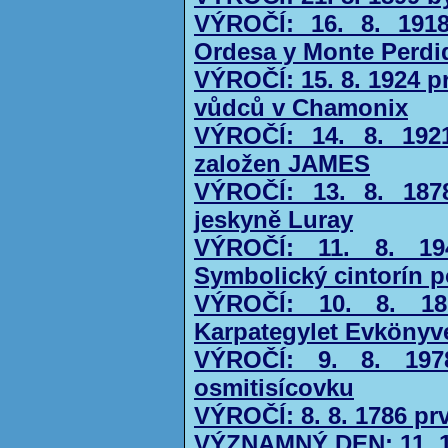
VÝROČÍ: 16. 8. 1918
Ordesa y Monte Perdi
VÝROČÍ: 15. 8. 1924 p
vůdců v Chamonix
VÝROČÍ: 14. 8. 192
založen JAMES
VÝROČÍ: 13. 8. 1878
jeskyně Luray
VÝROČÍ: 11. 8. 19
Symbolický cintorín 
VÝROČÍ: 10. 8. 18
Karpategylet Evkönyv
VÝROČÍ: 9. 8. 197
osmitisícovku
VÝROČÍ: 8. 8. 1786 p
VÝZNAMNÝ DEN: 11. 1