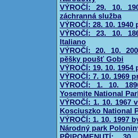
VÝROČÍ: 29. 10. 19
záchranná služba
VÝROČÍ: 28. 10. 1940 
VÝROČÍ: 23. 10. 18
Italiano
VÝROČÍ: 20. 10. 20
pěšky poušť Gobi
VÝROČÍ: 19. 10. 1954
VÝROČÍ: 7. 10. 1969 p
VÝROČÍ: 1. 10. 1890
Yosemite National Par
VÝROČÍ: 1. 10. 1967 
Kosciuszko National 
VÝROČÍ: 1. 10. 1997 b
Národný park Polonin
PŘIPOMENUTÍ: 30.