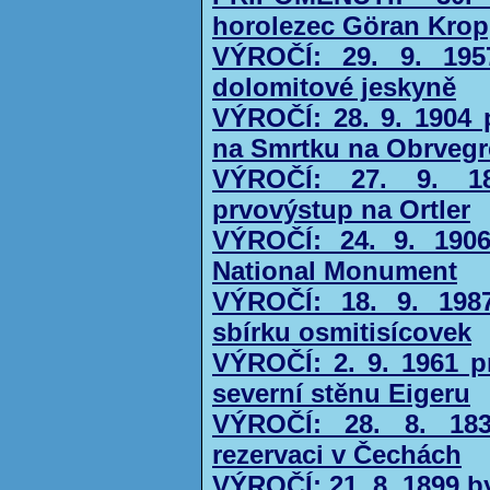
horolezec Göran Kro
VÝROČÍ: 29. 9. 195
dolomitové jeskyně
VÝROČÍ: 28. 9. 1904
na Smrtku na Obrveg
VÝROČÍ: 27. 9. 18
prvovýstup na Ortler
VÝROČÍ: 24. 9. 1906
National Monument
VÝROČÍ: 18. 9. 198
sbírku osmitisícovek
VÝROČÍ: 2. 9. 1961 p
severní stěnu Eigeru
VÝROČÍ: 28. 8. 183
rezervaci v Čechách
VÝROČÍ: 21. 8. 1899 b