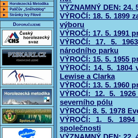
Horolezecká Metodika
VÝZNAMNÝ DEN: 24. 5
Paličův „Sněhoblog“
VÝROČÍ: 18. 5. 1899 
Stránky Ivy Filové
výboru
Doporučujeme
VÝROČÍ: 17. 5. 1991 p
VÝROČÍ: 17. 5. 1963
národního parku
VÝROČÍ: 15. 5. 1955 
VÝROČÍ: 14. 5. 1804 v
Lewise a Clarka
VÝROČÍ: 13. 5. 1960 p
VÝROČÍ: 12. 5. 1926
severního pólu
VÝROČÍ: 8. 5. 1978 Ev
VÝROČÍ: 1. 5. 1894 
společnosti
VÝZNAMNÝ DEN: 22. 4