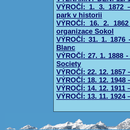
VÝROČÍ: 1. 3. 1872 
park v historii
VÝROČÍ: 16. 2. 1862
organizace Sokol
VÝROČÍ: 31. 1. 1876 
Blanc
VÝROČÍ: 27. 1. 1888 -
Society
VÝROČÍ: 22. 12. 1857 
VÝROČÍ: 18. 12. 1948
VÝROČÍ: 14. 12. 1911 –
VÝROČÍ: 13. 11. 1924 