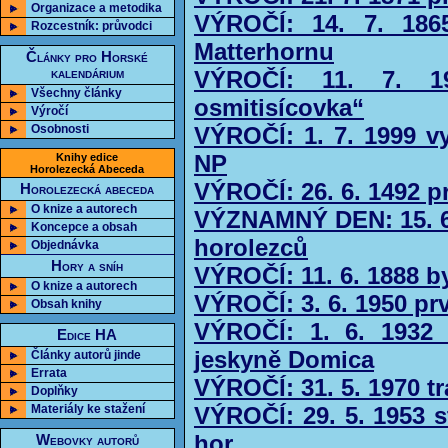
Organizace a metodika
VÝROČÍ: 14. 7. 186
Rozcestník: průvodci
Matterhornu
Články pro Horské
kalendárium
VÝROČÍ: 11. 7. 19
Všechny články
osmitisícovka“
Výročí
Osobnosti
VÝROČÍ: 1. 7. 1999 v
NP
Knihy edice
Horolezecká Abeceda
VÝROČÍ: 26. 6. 1492 p
Horolezecká abeceda
O knize a autorech
VÝZNAMNÝ DEN: 15. 6.
Koncepce a obsah
horolezců
Objednávka
Hory a sníh
VÝROČÍ: 11. 6. 1888 b
O knize a autorech
VÝROČÍ: 3. 6. 1950 pr
Obsah knihy
VÝROČÍ: 1. 6. 1932 
Edice HA
jeskyně Domica
Články autorů jinde
Errata
VÝROČÍ: 31. 5. 1970 t
Doplňky
Materiály ke stažení
VÝROČÍ: 29. 5. 1953 st
hor
Webovky autorů