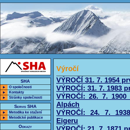
Výročí
VÝROČÍ 31. 7. 1954 p
SHA
VÝROČÍ: 31. 7. 1983 p
O společnosti
Kontakty
VÝROČÍ: 26. 7. 1900 
Stránky společnosti
Alpách
Servis SHA
VÝROČÍ: 24. 7. 1938
Metodika ke stažení
Metodické publikace
Eigeru
Odkazy
VÝROČÍ: 21. 7. 1871 p