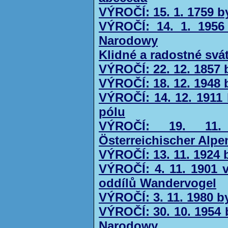
VÝROČÍ: 15. 1. 1759 
VÝROČÍ: 14. 1. 1956
Narodowy
Klidné a radostné svá
VÝROČÍ: 22. 12. 1857 
VÝROČÍ: 18. 12. 1948
VÝROČÍ: 14. 12. 1911
pólu
VÝROČÍ: 19. 11.
Österreichischer Alpe
VÝROČÍ: 13. 11. 1924
VÝROČÍ: 4. 11. 1901 v
oddílů Wandervogel
VÝROČÍ: 3. 11. 1980 b
VÝROČÍ: 30. 10. 1954 
Narodowy