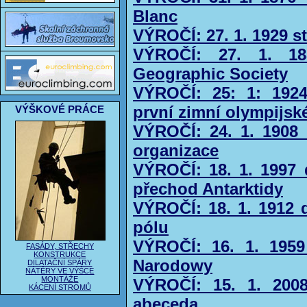
Blanc
VÝROČÍ: 27. 1. 1929 s
VÝROČÍ: 27. 1. 18
Geographic Society
VÝROČÍ: 25: 1: 192
první zimní olympijsk
VÝŠKOVÉ PRÁCE
VÝROČÍ: 24. 1. 1908 
organizace
VÝROČÍ: 18. 1. 1997
přechod Antarktidy
VÝROČÍ: 18. 1. 1912 d
pólu
VÝROČÍ: 16. 1. 1959
FASÁDY, STŘECHY
KONSTRUKCE
Narodowy
DILATAČNÍ SPÁRY
NÁTĚRY VE VÝŠCE
MONTÁŽE
VÝROČÍ: 15. 1. 2008
KÁCENÍ STROMŮ
abeceda