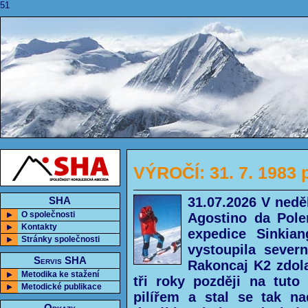
51
VÝROČÍ: 31. 7. 1983 
31.07.2026 V nedě
SHA
O společnosti
Agostino da Pole
Kontakty
expedice Sinkia
Stránky společnosti
vystoupila sever
Servis SHA
Rakoncaj K2 zdola
Metodika ke stažení
tři roky později na tuto
Metodické publikace
pilířem a stal se tak n