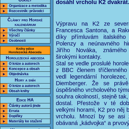
Odkazy
dosáhl vrcholu K2 dvakrát
Organizace a metodika
Rozcestník: průvodci
Články pro Horské
Výpravu na K2 ze severn
kalendárium
Francesca Santona, a Rak
Všechny články
Výročí
díky přímluvám italského
Osobnosti
Polenzy a neúnavného him
Knihy edice
Jiřího Nováka, známého
Horolezecká Abeceda
širokými kontakty.
Horolezecká abeceda
Stal se vedle proslulé horole
O knize a autorech
Koncepce a obsah
z BBC členem tříčlenného 
Objednávka
vedl legendární horolezec, 
Hory a sníh
Diemberger. Že se právě
O knize a autorech
úspěšného vrcholového týmu 
Obsah knihy
souhra okolností, stejně tak
Edice HA
dostal. Přestože v té do
Články autorů jinde
velkými horami, K2 pro něj 
Errata
vrcholu. Mnozí by se asi z
Doplňky
Materiály ke stažení
obávaná „kádvojka“ a prvov