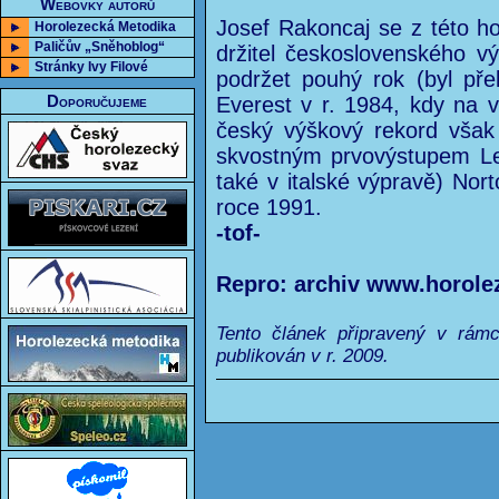
Webovky autorů
Josef Rakoncaj se z této h
Horolezecká Metodika
Paličův „Sněhoblog“
držitel československého v
Stránky Ivy Filové
podržet pouhý rok (byl př
Doporučujeme
Everest v r. 1984, kdy na v
český výškový rekord však
skvostným prvovýstupem Le
také v italské výpravě) No
roce 1991.
-tof-
Repro: archiv www.horole
Tento článek připravený v rám
publikován v r. 2009.