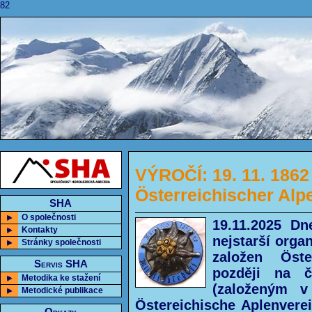
82
VÝROČÍ: 19. 11. 1862 
Österreichischer Alp
SHA
O společnosti
19.11.2025 Dn
Kontakty
nejstarší orga
Stránky společnosti
založen Öste
Servis SHA
později na 
Metodika ke stažení
(založeným v
Metodické publikace
Östereichische Aplenver