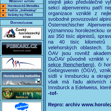
Webovky autorů
stejně jako předválečné v
Horolezecká Metodika
sekcí alpenvereinu patří n
Paličův „Sněhoblog“
organizace vzniklé z nejl
Stránky Ivy Filové
svobodné provozování alpin
Doporučujeme
Österreichischer Alpenver
významnou horolezeckou or
asi 350 tisíc alpinistů, spr
na 40 tisíc kilometrů 
velehorských oblastech. 
ÖAV jsou rovněž akademi
DuÖAV původně vzniklé v
sekce Reincherberg
), či ho
Gebirgsverein (ÖGV), vznik
sídlí v Innsburcku a okraj
však má řadu aktivních č
Innsburck a Edelweiss, kter
-tof-
Repro: archiv www.horole