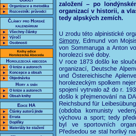
Odkazy
založení – po londýnsk
Organizace a metodika
organizací v historii, a vl
Rozcestník: průvodci
tedy alpských zemích.
Články pro Horské
kalendárium
Všechny články
U zrodu této alpinistické org
Výročí
Simony
, Edmund von Mojsis
Osobnosti
von Sommaruga a Anton von
Knihy edice
horolezci své doby.
Horolezecká Abeceda
V roce 1873 došlo ke slouč
Horolezecká abeceda
O knize a autorech
organizací, Deutsche Alpen
Koncepce a obsah
und Östereichische Aplenv
Objednávka
horolezeckým spolkem nejen 
Hory a sníh
spojení vytrvalo až do r. 1
O knize a autorech
došlo k přejmenování na DAV
Obsah knihy
Reichsbund für Leibesübungen
Edice HA
(obdoba komunisty vedený
Články autorů jinde
výchovu a sport; tedy před
Errata
Doplňky
byl ve sportovních organi
Materiály ke stažení
Předsedou se stal horlivý na