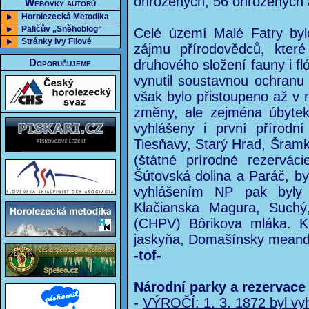
ohrožených, 56 ohrožených 
Webovky autorů
Horolezecká Metodika
Paličův „Sněhoblog“
Celé území Malé Fatry byl
Stránky Ivy Filové
zájmu přírodovědců, které
Doporučujeme
druhového složení fauny i fló
vynutil soustavnou ochranu 
však bylo přistoupeno až v r
změny, ale zejména úbyte
vyhlášeny i první přírodn
Tiesňavy, Starý Hrad, Šramk
(štátné prírodné rezervác
Šútovská dolina a Paráč, b
vyhlášením NP pak byly 
Klačianska Magura, Suchý,
(CHPV) Bôrikova mláka. K
jaskyňa, Domašínsky meande
-tof-
Národní parky a rezervace
-
VÝROČÍ: 1. 3. 1872 byl vyhl