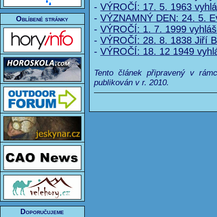
-
VÝROČÍ: 17. 5. 1963 vyhlá
-
VÝZNAMNÝ DEN: 24. 5. Ev
Oblíbené stránky
-
VÝROČÍ: 1. 7. 1999 vyhlá
-
VÝROČÍ: 28. 8. 1838 Jiří B
-
VÝROČÍ: 18. 12 1949 vyh
Tento článek připravený v rám
publikován v r. 2010.
Doporučujeme