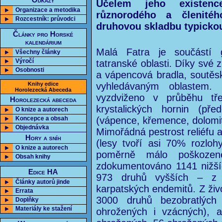
Odkazy
Účelem jeho existenc
Organizace a metodika
různorodého a členité
Rozcestník: průvodci
druhovou skladbu typickou
Články pro Horské
kalendárium
Malá Fatra je součástí g
Všechny články
Výročí
tatranské oblasti. Díky své 
Osobnosti
a vápencová bradla, soutěsky
Knihy edice
vyhledávaným oblastem. 
Horolezecká Abeceda
vyzdviženo v průběhu tř
Horolezecká abeceda
krystalických hornin (př
O knize a autorech
Koncepce a obsah
(vápence, křemence, dolomit
Objednávka
Mimořádná pestrost reliéfu a
Hory a sníh
(lesy tvoří asi 70% rozloh
O knize a autorech
poměrně málo poškozen
Obsah knihy
zdokumentováno 1141 nižšíc
Edice HA
973 druhů vyšších – z 
Články autorů jinde
karpatských endemitů. Z ži
Errata
3000 druhů bezobratlých 
Doplňky
Materiály ke stažení
ohrožených i vzácných), a