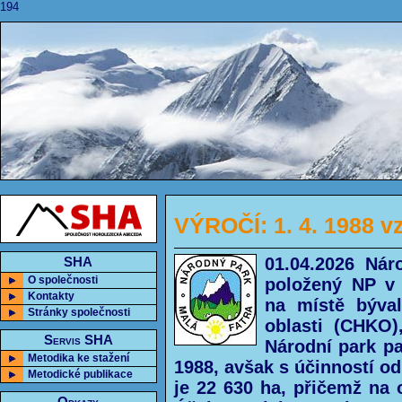
194
VÝROČÍ: 1. 4. 1988 vz
01.04.2026 Nár
SHA
O společnosti
položený NP v 
Kontakty
na místě býval
Stránky společnosti
oblasti (CHKO)
Servis SHA
Národní park pa
Metodika ke stažení
1988, avšak s účinností o
Metodické publikace
je 22 630 ha, přičemž na