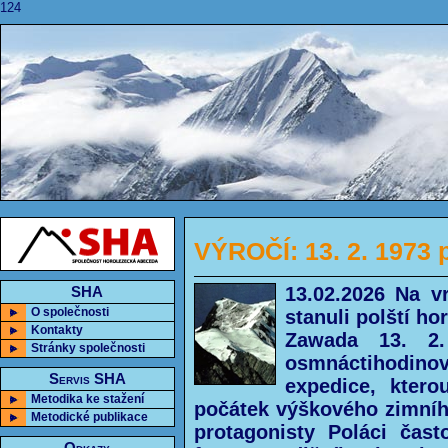
124
VÝROČÍ: 13. 2. 1973 
13.02.2026 Na v
SHA
O společnosti
stanuli polští ho
Kontakty
Zawada 13. 2.
Stránky společnosti
osmnáctihodinov
Servis SHA
expedice, kter
Metodika ke stažení
počátek výškového zimního
Metodické publikace
protagonisty Poláci často