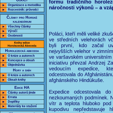
Odkazy
formu tradičního horolez
Organizace a metodika
náročnosti výkonů – a vzáp
Rozcestník: průvodci
Články pro Horské
kalendárium
Všechny články
Výročí
Poláci, kteří měli veliké zk
Osobnosti
ve středních velehorách v
Knihy edice
byli první, kdo začal u
Horolezecká Abeceda
nejvyšších velehor v zimním
Horolezecká abeceda
O knize a autorech
ve varšavském universitním
Koncepce a obsah
iniciativu převzal Andrzej Z
Objednávka
vedoucím expedice, kt
Hory a sníh
odcestovala do Afghánistánu
O knize a autorech
afghánského Hindúkuše.
Obsah knihy
Edice HA
Expedice odcestovala d
Články autorů jinde
nezkoumaných podmínek. Nej
Errata
Doplňky
vítr a teplota hluboko po
Materiály ke stažení
kupodivu nepředstavuje h