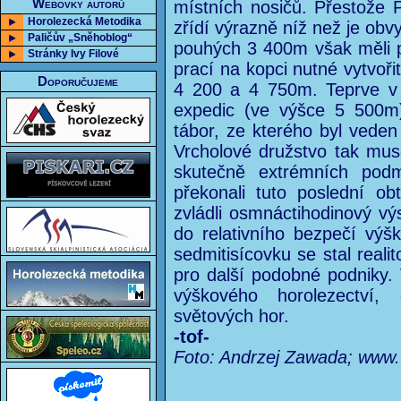
Webovky autorů
místních nosičů. Přestože P
Horolezecká Metodika
zřídí výrazně níž než je obvy
Paličův „Sněhoblog“
pouhých 3 400m však měli p
Stránky Ivy Filové
prací na kopci nutné vytvoři
Doporučujeme
4 200 a 4 750m. Teprve v 
expedic (ve výšce 5 500m) 
tábor, ze kterého byl veden
Vrcholové družstvo tak mu
skutečně extrémních pod
překonali tuto poslední o
zvládli osmnáctihodinový výs
do relativního bezpečí výš
sedmitisícovku se stal reali
pro další podobné podniky.
výškového horolezectví,
světových hor.
-tof-
Foto: Andrzej Zawada; www.w