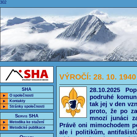
302
VÝROČÍ: 28. 10. 1940
28.10.2025 Pop
SHA
O společnosti
podruhé komuni
Kontakty
tak jej v den vz
Stránky společnosti
proto, že po z
Servis SHA
mnozí junáci za
Metodika ke stažení
Právě oni mimochodem po
Metodické publikace
ale i politikům, antifaši