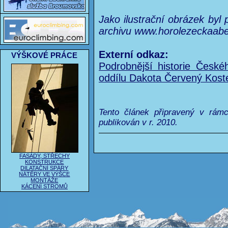
Jako ilustrační obrázek byl
archivu www.horolezeckaabe
Externí odkaz:
VÝŠKOVÉ PRÁCE
Podrobnější historie České
oddílu Dakota Červený Kostel
Tento článek připravený v rám
publikován v r. 2010.
FASÁDY, STŘECHY
KONSTRUKCE
DILATAČNÍ SPÁRY
NÁTĚRY VE VÝŠCE
MONTÁŽE
KÁCENÍ STROMŮ