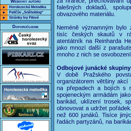
za hranice, přechovávání u
Webovky autorů
falešných dokladů, spolup
Horolezecká Metodika
Paličův „Sněhoblog“
obvazového materiálu.
Stránky Ivy Filové
Doporučujeme
Neméně významným bylo zap
tisíc českých skautů v r
atentátník na Reinharda He
jako mnozí další z parašutis
mnoho z nich se osvobození
Odbojové junácké skupiny 
V době Pražského povstá
organizátorem většiny akcí a
na přepadech a bojích s 
spojeneckým armádám jako tl
barikád, uklízení trosek, 
obnovovat a udržet pořádek. 
než 600 junáků. Tisíce jiný
řadách partyzánů, na bariká