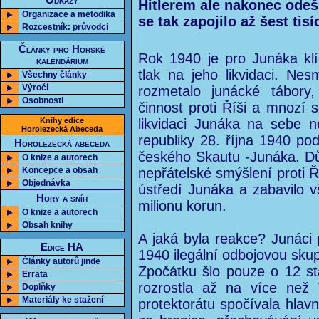
Odkazy
Hitlerem ale nakonec odeš
Organizace a metodika
se tak zapojilo až šest tisí
Rozcestník: průvodci
Články pro Horské
Rok 1940 je pro Junáka klíč
kalendárium
tlak na jeho likvidaci. Nes
Všechny články
Výročí
rozmetalo junácké tábory
Osobnosti
činnost proti Říši a mnozí s
Knihy edice
likvidaci Junáka na sebe 
Horolezecká Abeceda
republiky 28. října 1940 po
Horolezecká abeceda
českého Skautu -Junáka. Dů
O knize a autorech
Koncepce a obsah
nepřátelské smýšlení proti Ř
Objednávka
ústředí Junáka a zabavilo 
Hory a sníh
milionu korun.
O knize a autorech
Obsah knihy
A jaká byla reakce? Junáci 
Edice HA
1940 ilegální odbojovou skup
Články autorů jinde
Zpočátku šlo pouze o 12 st
Errata
rozrostla až na více než 
Doplňky
Materiály ke stažení
protektorátu spočívala hla