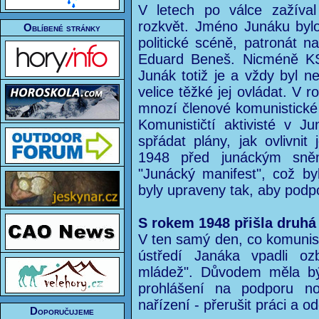
V letech po válce zažíva
rozkvět. Jméno Junáku bylo
Oblíbené stránky
politické scéně, patronát n
Eduard Beneš. Nicméně KSČ
Junák totiž je a vždy byl ne
velice těžké jej ovládat. V r
mnozí členové komunistické s
Komunističtí aktivisté v J
spřádat plány, jak ovlivni
1948 před junáckým sněme
"Junácký manifest", což by
byly upraveny tak, aby pod
S rokem 1948 přišla druhá
V ten samý den, co komunist
ústředí Janáka vpadli ozb
mládež". Důvodem měla bý
prohlášení na podporu no
nařízení - přerušit práci a od
Doporučujeme