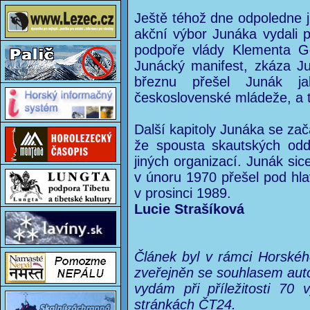
Ještě téhož dne odpoledne 
akční výbor Junáka vydali 
podpoře vlády Klementa Go
Junácký manifest, zkáza Jun
březnu přešel Junák j
československé mládeže, a tí
Další kapitoly Junáka se zač
že spousta skautských oddí
jiných organizací. Junák sic
v únoru 1970 přešel pod hla
v prosinci 1989.
Lucie Strašíková
Článek byl v rámci Horské
zveřejněn se souhlasem auto
vydám při příležitosti 70
stránkách ČT24.