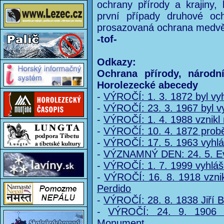
ochrany přírody a krajiny, 
první případy druhové oc
prosazovaná ochrana medvě
-tof-
Odkazy:
Ochrana přírody, národn
Horolezecké abecedy
-
VÝROČÍ: 1. 3. 1872 byl vyhl
-
VÝROČÍ: 23. 3. 1967 byl v
-
VÝROČÍ: 1. 4. 1988 vznikl 
-
VÝROČÍ: 10. 4. 1872 probě
-
VÝROČÍ: 17. 5. 1963 vyhlá
-
VÝZNAMNÝ DEN: 24. 5. Ev
-
VÝROČÍ: 1. 7. 1999 vyhlá
-
VÝROČÍ: 16. 8. 1918 vzni
Perdido
-
VÝROČÍ: 28. 8. 1838 Jiří B
-
VÝROČÍ: 24. 9. 1906 b
Monument