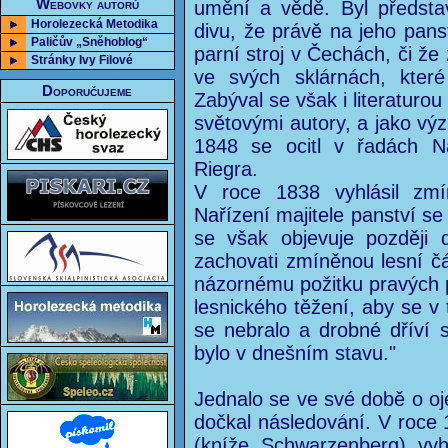
Webovky autorů
umění a vědě. Byl představ
Horolezecká Metodika
divu, že právě na jeho pans
Paličův „Sněhoblog“
parní stroj v Čechách, či ž
Stránky Ivy Filové
ve svých sklárnách, kter
Doporučujeme
Zabýval se však i literaturou
světovými autory, a jako vý
1848 se ocitl v řadách N
Riegra.
V roce 1838 vyhlásil zmí
Nařízení majitele panství s
se však objevuje později 
zachovati zmíněnou lesní č
názornému požitku pravých př
lesnického těžení, aby se v 
se nebralo a drobné dříví 
bylo v dnešním stavu."
Jednalo se ve své době o oj
dočkal následování. V roce 
(kníže Schwarzenberg) vyh