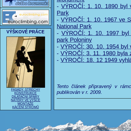
-
VÝROČÍ: 1. 10. 1890 byl v
Park
-
VÝROČÍ: 1. 10. 1967 ve S
National Park
VÝŠKOVÉ PRÁCE
-
VÝROČÍ: 1. 10. 1997 byl
park Poloniny
-
VÝROČÍ: 30. 10. 1954 byl 
-
VÝROČÍ: 3. 11. 1980 byla 
-
VÝROČÍ: 18. 12 1949 vyh
Tento článek připravený v rám
FASÁDY, STŘECHY
publikován v r. 2009.
KONSTRUKCE
DILATAČNÍ SPÁRY
NÁTĚRY VE VÝŠCE
MONTÁŽE
KÁCENÍ STROMŮ