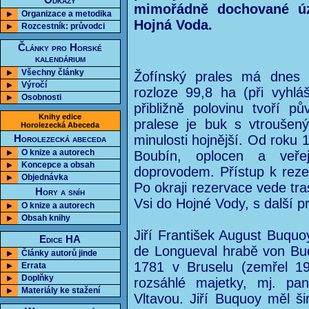
Odkazy
mimořádně dochované úz
Organizace a metodika
Hojná Voda.
Rozcestník: průvodci
Články pro Horské
kalendárium
Všechny články
Žofínský prales má dnes s
Výročí
rozloze 99,8 ha (při vyhl
Osobnosti
přibližně polovinu tvoří p
Knihy edice
pralese je buk s vtroušen
Horolezecká Abeceda
minulosti hojnější. Od roku
Horolezecká abeceda
O knize a autorech
Boubín, oplocen a veře
Koncepce a obsah
doprovodem. Přístup k reze
Objednávka
Po okraji rezervace vede tra
Hory a sníh
Vsi do Hojné Vody, s další p
O knize a autorech
Obsah knihy
Jiří František August Buq
Edice HA
de Longueval hrabě von Buq
Články autorů jinde
1781 v Bruselu (zemřel 19
Errata
Doplňky
rozsáhlé majetky, mj. p
Materiály ke stažení
Vltavou. Jiří Buquoy měl š