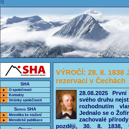
72
VÝROČÍ: 28. 8. 1838 J
rezervaci v Čechách
SHA
O společnosti
28.08.2025 První
Kontakty
svého druhu nejst
Stránky společnosti
rozhodnutím vla
Servis SHA
Jednalo se o Žofí
Metodika ke stažení
zachovalé přírody
Metodické publikace
později, 30. 8. 1838, v