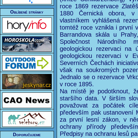
roce 1869 rezervace Zlatě
Oblíbené stránky
1880 Černická obora, v
vlastníkem vyhlášená reze
tomtéž roce vznikla i první
Barrandova skála u Prahy
Společnost Národního m
geologickou rezervaci na 
geologickou rezervaci v Ev
Severních Čechách iniciati
však na soukromých pozemc
Jednalo se o rezervace Vrko
v roce 1895.
Na místě je podotknout, ž
staršího data. V širším 
považovat za počátek cíl
především pak ustanovení M
za první lesní zákon, v ně
ochrany přírody předevš
Předpisy na ochranu lesů pa
Doporučujeme