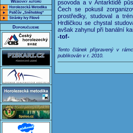
Webovky autorů
psovoda a v Antarktidě pů
Horolezecká Metodika
Čech se pokusil zorganizov
Paličův „Sněhoblog“
prostředky, studoval a tr
Stránky Ivy Filové
Hrdličkou se chystal studova
Doporučujeme
avšak zahynul při banální k
-tof-
Tento článek připravený v rám
publikován v r. 2010.