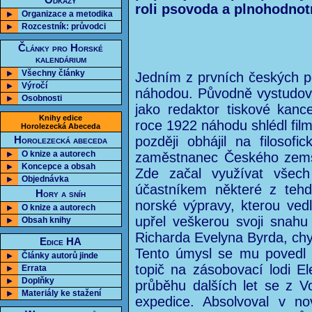
Odkazy
roli psovoda a plnohodnot
Organizace a metodika
Rozcestník: průvodci
Články pro Horské
kalendárium
Všechny články
Jedním z prvních českých po
Výročí
náhodou. Původně vystudova
Osobnosti
jako redaktor tiskové kanc
Knihy edice
roce 1922 náhodu shlédl film
Horolezecká Abeceda
později obhájil na filosofi
Horolezecká abeceda
O knize a autorech
zaměstnanec Českého zemsk
Koncepce a obsah
Zde začal využívat všec
Objednávka
účastníkem některé z tehd
Hory a sníh
norské výpravy, kterou vedl
O knize a autorech
upřel veškerou svoji snah
Obsah knihy
Richarda Evelyna Byrda, chys
Edice HA
Tento úmysl se mu povedl a
Články autorů jinde
topič na zásobovací lodi El
Errata
Doplňky
průběhu dalších let se z Vo
Materiály ke stažení
expedice. Absolvoval v no