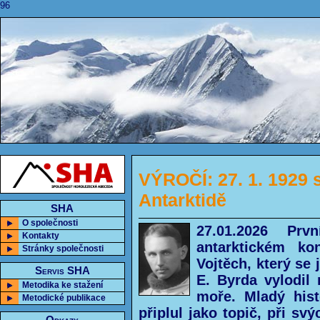
96
VÝROČÍ: 27. 1. 1929 
Antarktidě
SHA
O společnosti
27.01.2026 Pr
Kontakty
antarktickém ko
Stránky společnosti
Vojtěch, který se
Servis SHA
E. Byrda vylodil
Metodika ke stažení
moře. Mladý hist
Metodické publikace
připlul jako topič, při sv