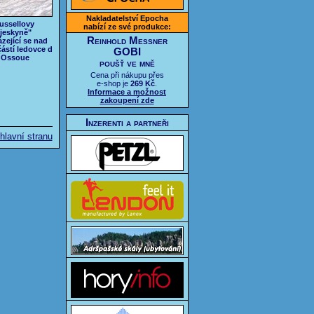
Nakladatelství Epocha
ussellovy
nabízí ze své produkce:
"jeskyně"
Reinhold Messner
zející se nad
částí ledovce d
GOBI
´Ossoue
poušť ve mně
Cena při nákupu přes
e-shop je
269 Kč
.
Informace a možnost
zakoupení zde
Inzerenti a partneři
hlavní stranu