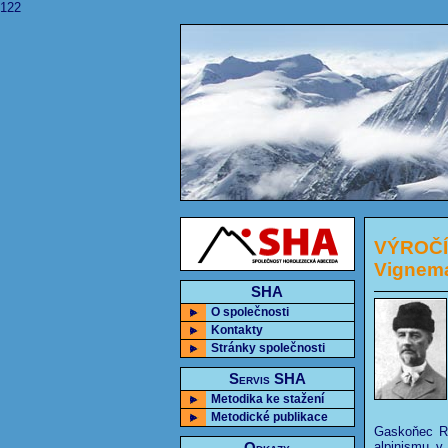
122
VÝROČÍ:
Vignem
SHA
O společnosti
Kontakty
Stránky společnosti
Servis SHA
Metodika ke stažení
Metodické publikace
Gaskoňec Ru
alpinismu v