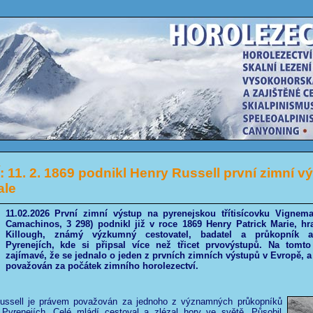
 11. 2. 1869 podnikl Henry Russell první zimní v
ale
11.02.2026 První zimní výstup na pyrenejskou třítisícovku Vignema
Camachinos, 3 298) podnikl již v roce 1869 Henry Patrick Marie, hr
Killough, známý výzkumný cestovatel, badatel a průkopník a
Pyrenejích, kde si připsal více než třicet prvovýstupů. Na tomto
zajímavé, že se jednalo o jeden z prvních zimních výstupů v Evropě, a 
považován za počátek zimního horolezectví.
ssell je právem považován za jednoho z významných průkopníků
 Pyrenejích. Celé mládí cestoval a zlézal hory ve světě. Působil