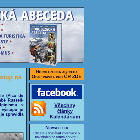
Horolezecká abeceda
ýstup na
Objednávka pro ČR ZDE
le (Pico de
abě Russell-
lpinismu v
Všechny
 výstupu je
články
je zpravidla
Kalendárium
Newsletter
Chcete-li dostávat informace o
novinkách na tomto serveru,