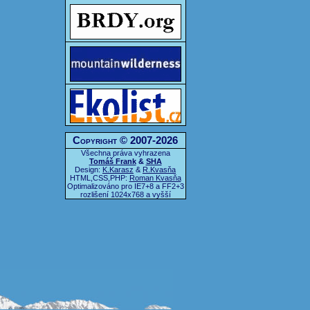
Copyright © 2007-2026
Všechna práva vyhrazena
Tomáš Frank
&
SHA
Design:
K.Karasz
&
R.Kvasňa
HTML,CSS,PHP:
Roman Kvasňa
Optimalizováno pro IE7+8 a FF2+3
rozlišení 1024x768 a vyšší