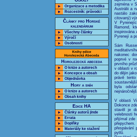
Odkazy
zejména v Se
Organizace a metodika
Austrálii a
Rozcestník: průvodci
nastálo zako
citovaný) vý
Články pro Horské
V Pyrenejíc
kalendárium
Ramond, kte
inspirována
Všechny články
Pyrenejí a p
Výročí
Osobnosti
Sám Russel
meditativní
Knihy edice
nakonec dos
Horolezecká Abeceda
poprvé v ro
Horolezecká abeceda
prvního průz
O knize a autorech
v oblasti v r
do dějin jak
Koncepce a obsah
právě tent
Objednávka
soustavnějš
Hory a sníh
byla odsta
O knize a autorech
nejnáročněj
Obsah knihy
V oblasti V
Dokonce zde 
Edice HA
stavěl je d
Články autorů jinde
velebnosti h
Errata
přijímal zde
Doplňky
přepychem.
přespávání 
Materiály ke stažení
pytlů.