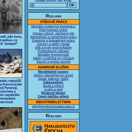
zadejte prosím Váš email.
Reklama
VÝŠKOVÉ PRÁCE
Montáže ocelových konstrukcí
Pokrývačské práce
Opravy střech, údržba krytin
sell, pán hory,
Klempířské a zámečnické práce
d jednou ze
Zednické a štukatérské práce
ch "jeskyní"
Opravy a nátěry fasád
Sítě a hroty proti holubům
Protisněhové zábrany
Montáže hromosvodů
Nátěry a údržba ve výškách
Kácení a prořez stromů
HAVARIJNÍ SLUŽBA
Neodkladné opravy
:
střech, klempířských prvků
fasád, balkonů, lodžií
male; nejvyšší
Zabezpečení
:
a francouzské
fasád a střech
ně Pyrenejí,
svahů a skal
ítisícovka s
Rizikové kácení
ým největším
Zimní údržba střech
renejským
ledovcem
INDUSTRIEKLETTERN
info@horolezeckaabeceda.cz
Reklama