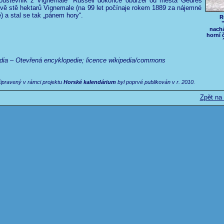
poustevník z Vignemale“ Russell dokonce obdržel od města Gedres
vě stě hektarů Vignemale (na 99 let počínaje rokem 1889 za nájemné
) a stal se tak „pánem hory“.
R
nachá
horní 
dia – Otevřená encyklopedie; licence wikipedia/commons
řipravený v rámci projektu
Horské kalendárium
byl poprvé publikován v r. 2010.
Zpět na 