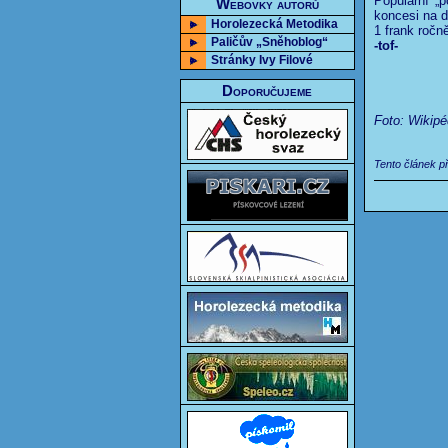
Populární „
Webovky autorů
koncesi na d
Horolezecká Metodika
1 frank ročně
Paličův „Sněhoblog“
-tof-
Stránky Ivy Filové
Doporučujeme
Foto: Wikipé
Tento článek p