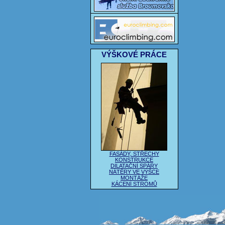
VÝŠKOVÉ PRÁCE
FASÁDY, STŘECHY
KONSTRUKCE
DILATAČNÍ SPÁRY
NÁTĚRY VE VÝŠCE
MONTÁŽE
KÁCENÍ STROMŮ