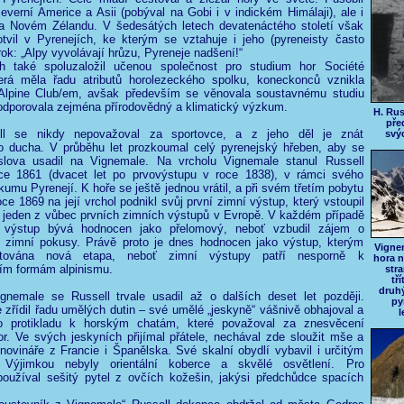
verní Americe a Asii (pobýval na Gobi i v indickém Himálaji), ale i
 na Novém Zélandu. V šedesátých letech devatenáctého století však
tvil v Pyrenejích, ke kterým se vztahuje i jeho (pyreneisty často
rok: „Alpy vyvolávají hrůzu, Pyreneje nadšení!“
h také spoluzaložil učenou společnost pro studium hor Société
rá měla řadu atributů horolezeckého spolku, koneckonců vznikla
 Alpine Club/em, avšak především se věnovala soustavnému studiu
odporovala zejména přírodovědný a klimatický výzkum.
H. Rus
pře
l se nikdy nepovažoval za sportovce, a z jeho děl je znát
svý
ho ducha. V průběhu let prozkoumal celý pyrenejský hřeben, aby se
lova usadil na Vignemale. Na vrcholu Vignemale stanul Russell
ce 1861 (dvacet let po prvovýstupu v roce 1838), v rámci svého
kumu Pyrenejí. K hoře se ještě jednou vrátil, a při svém třetím pobytu
oce 1869 na její vrchol podnikl svůj první zimní výstup, který vstoupil
o jeden z vůbec prvních zimních výstupů v Evropě. V každém případě
o výstup bývá hodnocen jako přelomový, neboť vzbudil zájem o
í zimní pokusy. Právě proto je dnes hodnocen jako výstup, kterým
Vigne
rtována nová etapa, neboť zimní výstupy patří nesporně k
hora n
ším formám alpinismu.
stra
tř
druh
ignemale se Russell trvale usadil až o dalších deset let později.
py
zřídil řadu umělých dutin – své umělé „jeskyně“ vášnivě obhajoval a
o protikladu k horským chatám, které považoval za znesvěcení
or. Ve svých jeskyních přijímal přátele, nechával zde sloužit mše a
 novináře z Francie i Španělska. Své skalní obydlí vybavil i určitým
 Výjimkou nebyly orientální koberce a skvělé osvětlení. Pro
používal sešitý pytel z ovčích kožešin, jakýsi předchůdce spacích