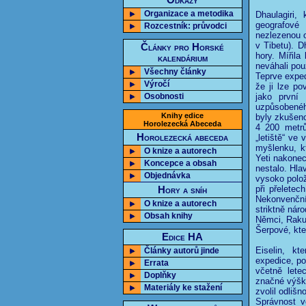
Odkazy
Organizace a metodika
Dhaulagiri
geografové
Rozcestník: průvodci
nezlezenou 
v Tibetu). D
Články pro Horské
hory. Mířila
kalendárium
neváhali pou
Všechny články
Teprve expe
Výročí
že ji lze po
Osobnosti
jako první 
uzpůsobeného
Knihy edice
byly zkušeno
Horolezecká Abeceda
4 200 metrů
Horolezecká abeceda
„letiště“ ve
myšlenku, k
O knize a autorech
Yeti nakonec
Koncepce a obsah
nestalo. Hla
Objednávka
vysoko polož
při přeletec
Hory a sníh
Nekonvenční 
O knize a autorech
striktně nár
Obsah knihy
Němci, Rakuš
Šerpové, kte
Edice HA
Eiselin, kt
Články autorů jinde
expedice, po
Errata
včetně lete
Doplňky
značné výšky
Materiály ke stažení
zvolil odlišn
Správnost vo