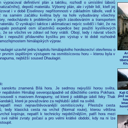
h vypracoval definitivní plán a taktiku, rozhodl o umístění táborů
atizačního), depotů materiálu. Výborný plán, ale i výběr lidí, kteří jej
lizovat i v době Eiselinovy nepřítomnosti v základním táboře, vedl k
iž na samém začátku května byly na hoře vybudovány všechny
ory, nedocházelo k problémům s jejich zásobováním a transportem
teriálu. O vynikající taktice i aklimatizaci nejvíc svědčí i fakt, že na
oupalo postupně osm účastníků expedice bez použití kyslíkových
to, že se všichni ve zdraví od hory vrátili. Obojí, tedy i návrat všech
ale i nepoužití přídavného kyslíku pro výstup v té době rozhodně
samozřejmostem himálajských výprav.
aulagiri uzavřel jednu kapitolu himálajského horolezectví otevřenou o
Ar
ív prvním úspěšným výstupem na osmitisícovou horu – kterou byla v
po
napurna, nejbližší soused Dhaulagiri.
tibet
Kha
i:
v sanskrtu znamená Bílá hora. Je sedmou nejvyšší horou světa,
v nepálském Himálaji severopzápadně od důležitého centra Pokhara.
Kali 
jímž se
sousedí s masivem Annapurny, od které ji odděluje údolí řeky Thak
ha
Gandaki), které je považováno za nejhlubší údolí na světě.
leta
 nepatří mezi nejnavštěvovanější osmitisícovky. Přestože cesta
horol
ů, tedy klasická cesta na vrchol (Normal route), kterou většina
rchol kopíruje, nepatří k technicky nejobtížnějším, patří hora mezi
 své náhlé zvraty počasí a pro velmi krátké období, kdy na ni lze
toupit.