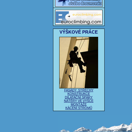
VÝŠKOVÉ PRÁCE
FASÁDY, STŘECHY
KONSTRUKCE
DILATAČNÍ SPÁRY
NÁTĚRY VE VÝŠCE
MONTÁŽE
KÁCENÍ STROMŮ