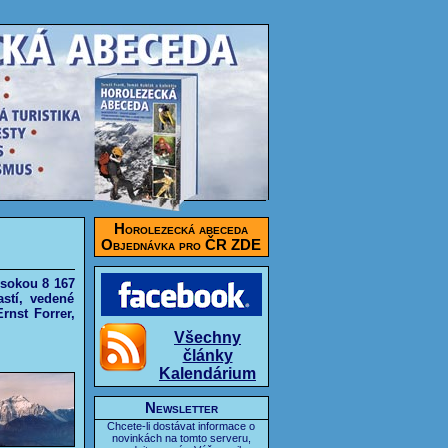
Horolezecká abeceda
Objednávka pro ČR ZDE
ysokou 8 167
stí, vedené
rnst Forrer,
Všechny
články
Kalendárium
Newsletter
Chcete-li dostávat informace o
novinkách na tomto serveru,