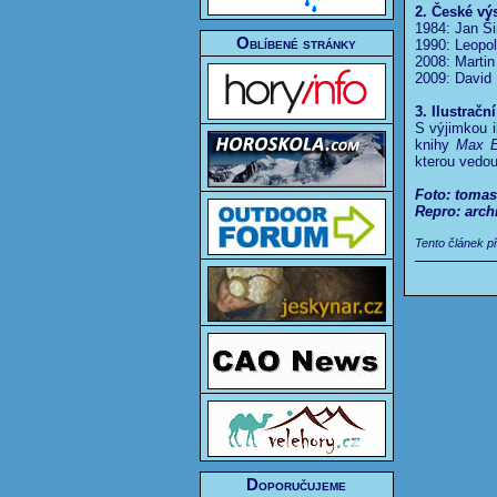
2. České vý
1984: Jan Ši
Oblíbené stránky
1990: Leopol
2008: Martin
2009: David 
3. Ilustračn
S výjimkou i
knihy
Max E
kterou vedou
Foto: toma
Repro: arc
Tento článek p
Doporučujeme