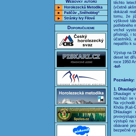
Webovky autorů
těchto letec
(včetně aklim
Horolezecká Metodika
dokázali rea
Paličův „Sněhoblog“
tomu, že j
Stránky Ivy Filové
výškové táb
potřebného ma
Doporučujeme
vrchol vyst
přístrojů, i 
účastníků, 
nepatřilo k 
Výstup na Dh
deset let dř
roce 1950 An
-tof-
Poznámky:
1. Dhaulagir
Dhaulagiri 
nachází se 
Na východě 
Khóla (Kali-
Dhlaulagiri
prvovýstupc
výstupů na v
obávané pro
bezpečně vys