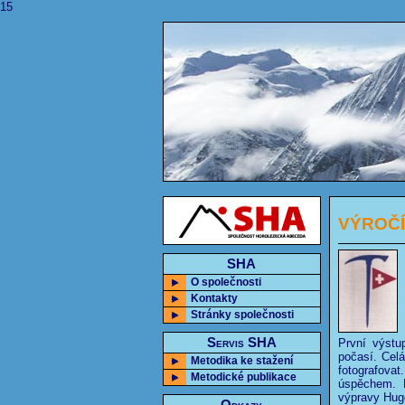
15
VÝROČÍ:
SHA
O společnosti
Kontakty
Stránky společnosti
Servis SHA
První výstu
počasí. Celá
Metodika ke stažení
fotografovat
Metodické publikace
úspěchem. D
výpravy Hug