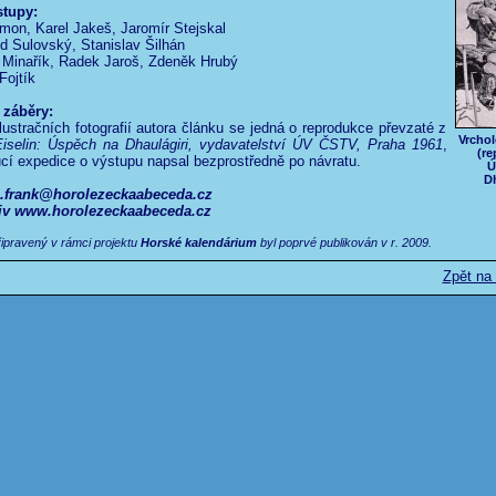
stupy:
mon, Karel Jakeš, Jaromír Stejskal
d Sulovský, Stanislav Šilhán
 Minařík, Radek Jaroš, Zdeněk Hrubý
Fojtík
í záběry:
lustračních fotografií autora článku se jedná o reprodukce převzaté z
Vrchol
iselin: Úspěch na Dhaulágiri, vydavatelství ÚV ČSTV, Praha 1961
,
(re
cí expedice o výstupu napsal bezprostředně po návratu.
Ú
Dh
s.frank@horolezeckaabeceda.cz
hiv www.horolezeckaabeceda.cz
řipravený v rámci projektu
Horské kalendárium
byl poprvé publikován v r. 2009.
Zpět na 