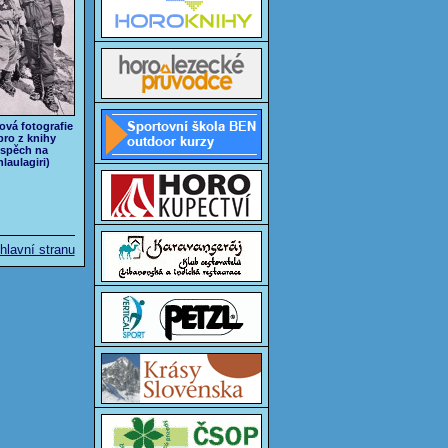
ová fotografie
pro z knihy
spěch na
laulagiri)
hlavní stranu