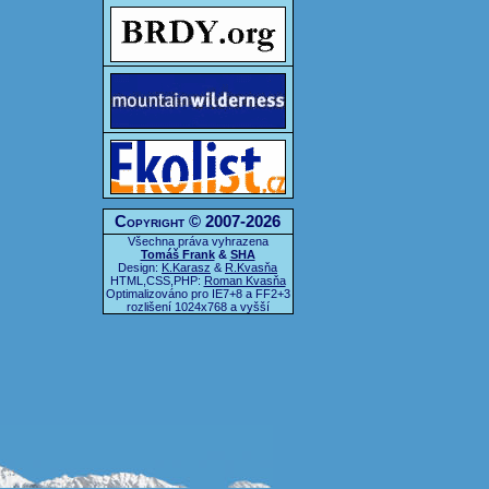
Copyright © 2007-2026
Všechna práva vyhrazena
Tomáš Frank
&
SHA
Design:
K.Karasz
&
R.Kvasňa
HTML,CSS,PHP:
Roman Kvasňa
Optimalizováno pro IE7+8 a FF2+3
rozlišení 1024x768 a vyšší