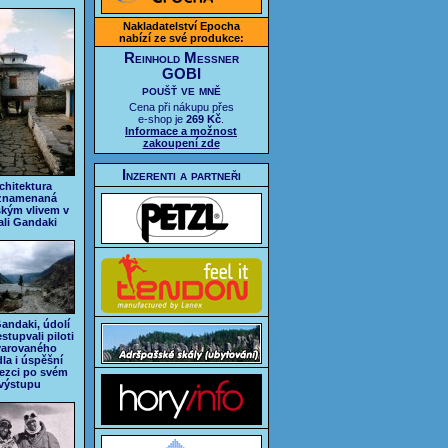
Nakladatelství Epocha
nabízí ze své produkce:
Reinhold Messner
GOBI
poušť ve mně
Cena při nákupu přes
e-shop je
269 Kč
.
Informace a možnost
zakoupení zde
Inzerenti a partneři
chitektura
znamenaná
ským vlivem v
li Gandaki
Gandaki, údolí
stupvali piloti
varovaného
dla i úspěšní
ezci po svém
výstupu