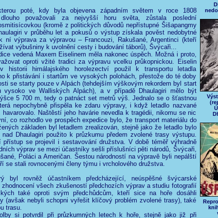
D
, kterou poté, kdy byla objevena západním světem v roce 1808
nedo
 dlouho považovali za nejvyšší horu světa, zůstala poslední
osmitisícovkou (kromě z politických důvodů nepřístupné Šišapangmy
haulagiri v průběhu let a pokusů o výstup získala pověst nedobytné
 k ní výprava za výpravou – Francouzi, Rakušané, Argentinci (kteří
žívat výbušniny k uvolnění cesty i budování táborů), Švýcaři...
dice vedená Maxem Eiselinem měla nakonec úspěch. Možná i proto,
važovat oproti vžité tradici za výpravu vcelku průkopnickou. Eiselin
v historii himálajského horolezectví použil k transportu letadla
 k přistávání i startům ve vysokých polohách, přestože do té doby
sti se starty pouze v Alpách (tehdejším výškovým rekordem byl start
 vysoko ve Walliských Alpách), a v případě Dhaulagiri mělo být
Výst
 výšce 5 700 m, tedy o patnáct set metrů výš. Jednalo se o šťastnou
(re
terá nepochybně přispěla ke zdaru výpravy, i když letadlo nazvané
Ú
 havarovalo. Naštěstí jeho havárie nevedla k tragédii, nikomu se nic
Dh
vní, co rozhodlo ve prospěch expedice bylo, že transport materiálu do
ených základen byl letadlem zrealizován, stejně jako že letadlo bylo
h nad Dhaulagiri použito k průzkumu předem zvolené trasy výstupu.
přístup se projevil i sestavování družstva. V době téměř výhradně
odních výprav se mezi účastníky sešli příslušníci pěti národů, Švýcaři,
ané, Poláci a Američan. Šestou národností na výpravě byli nepálští
ří se stali rovnocenými členy týmu i vrcholového družstva.
erý byl rovněž účastníkem předcházející, neúspěšné švýcarské
 zhodnocení všech zkušeností předchozích výprav a studiu fotografií
ckých také oproti svým předchůdcům, kteří sice na hoře dosáhli
 (avšak nebyli schopni vyřešit klíčový problém zvolené trasy), také
Repro
ou trasu.
kni
lby si potvrdil při průzkumných letech k hoře, stejně jako již při