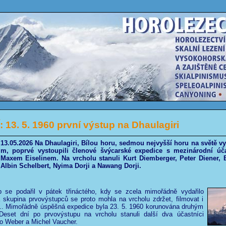
 13. 5. 1960 první výstup na Dhaulagiri
13.05.2026 Na Dhaulagiri, Bílou horu, sedmou nejvyšší horu na světě v
m, poprvé vystoupili členové švýcarské expedice s mezinárodní úča
Maxem Eiselinem. Na vrcholu stanuli Kurt Diemberger, Peter Diener, E
Albin Schelbert, Nyima Dorji a Nawang Dorji.
p se podařil v pátek třináctého, kdy se zcela mimořádně vydařilo
 skupina prvovýstupců se proto mohla na vrcholu zdržet, filmovat i
... Mimořádně úspěšná expedice byla 23. 5. 1960 korunována druhým
eset dní po prvovýstupu na vrcholu stanuli další dva účastníci
o Weber a Michel Vaucher.