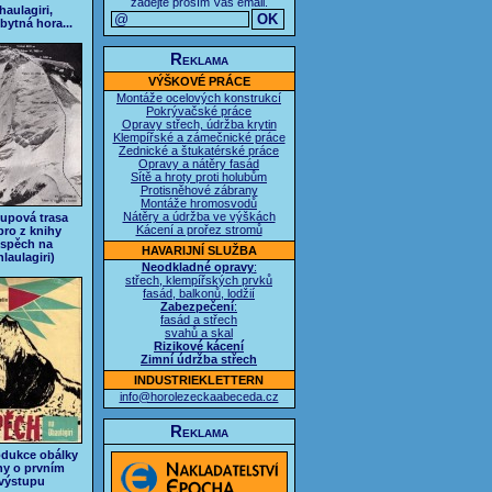
zadejte prosím Váš email.
haulagiri,
bytná hora...
Reklama
VÝŠKOVÉ PRÁCE
Montáže ocelových konstrukcí
Pokrývačské práce
Opravy střech, údržba krytin
Klempířské a zámečnické práce
Zednické a štukatérské práce
Opravy a nátěry fasád
Sítě a hroty proti holubům
Protisněhové zábrany
Montáže hromosvodů
Nátěry a údržba ve výškách
upová trasa
Kácení a prořez stromů
pro z knihy
spěch na
HAVARIJNÍ SLUŽBA
laulagiri)
Neodkladné opravy
:
střech, klempířských prvků
fasád, balkonů, lodžií
Zabezpečení
:
fasád a střech
svahů a skal
Rizikové kácení
Zimní údržba střech
INDUSTRIEKLETTERN
info@horolezeckaabeceda.cz
Reklama
dukce obálky
hy o prvním
výstupu