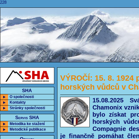
228
VÝROČÍ: 15. 8. 1924 p
horských vůdců v C
SHA
O společnosti
15.08.2025 S
Kontakty
Chamonix vznikl
Stránky společnosti
bylo získat p
Servis SHA
horských vůdc
Metodika ke stažení
Compagnie des
Metodické publikace
je finančně pomáhat čle