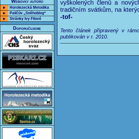
Webovky autorů
vyškolených členů a novýc
Horolezecká Metodika
tradičním svátkům, na kterýc
Paličův „Sněhoblog“
-tof-
Stránky Ivy Filové
Doporučujeme
Tento článek připravený v rám
publikován v r. 2010.