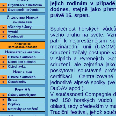
Odkazy
jejich rodinám v případě 
Organizace a metodika
dodnes, stejně jako přet
Rozcestník: průvodci
právě 15. srpen.
Články pro Horské
kalendárium
Všechny články
Společnost horských vůdců
Výročí
svého druhu na světe. Vzn
Osobnosti
patří k nejprestižnějším 
Knihy edice
mezinárodní unii (UIAGM
Horolezecká Abeceda
sdružení začaly postupně vz
Horolezecká abeceda
O knize a autorech
v Alpách a Pyrenejích. Sp
Koncepce a obsah
sdružení, ale zejména jak
Objednávka
poskytoval soustavné prof
Hory a sníh
certifikaci. Centralizova
O knize a autorech
jednotlivé alpské spolky (
Obsah knihy
DuÖAV apod.).
Edice HA
V současnosti Compagnie d
Články autorů jinde
než 150 horských vůdců,
Errata
Doplňky
oblasti, tedy především v m
Materiály ke stažení
Tradiční festival, jehož souč