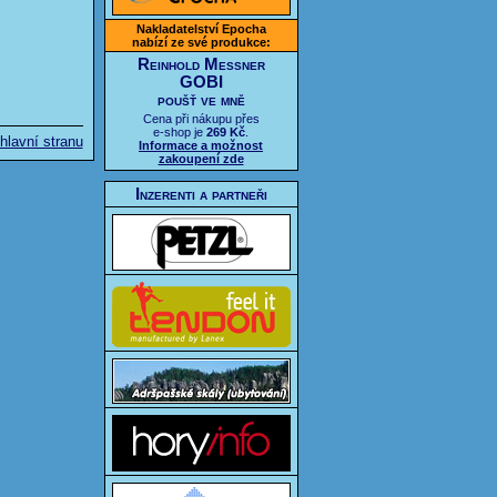
Nakladatelství Epocha
nabízí ze své produkce:
Reinhold Messner
GOBI
poušť ve mně
Cena při nákupu přes
e-shop je
269 Kč
.
hlavní stranu
Informace a možnost
zakoupení zde
Inzerenti a partneři