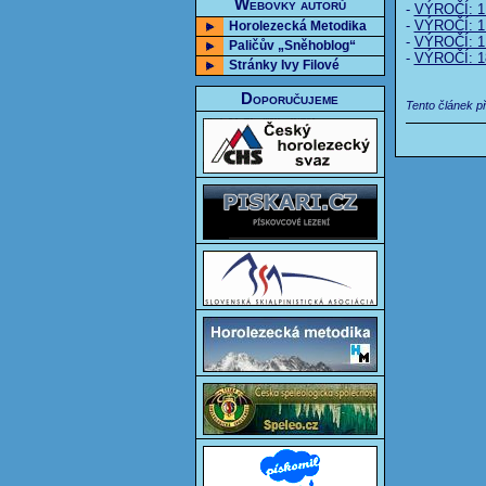
Webovky autorů
-
VÝROČÍ: 1. 
-
VÝROČÍ: 1.
Horolezecká Metodika
-
VÝROČÍ: 1.
Paličův „Sněhoblog“
-
VÝROČÍ: 18
Stránky Ivy Filové
Doporučujeme
Tento článek p