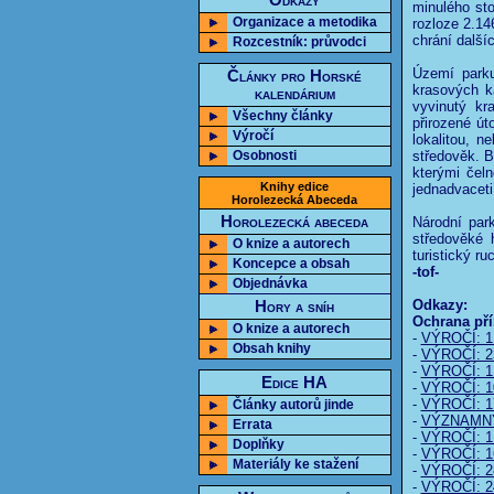
Odkazy
minulého st
Organizace a metodika
rozloze 2.14
chrání další
Rozcestník: průvodci
Území parku
Články pro Horské
krasových k
kalendárium
vyvinutý kr
Všechny články
přirozené út
Výročí
lokalitou, n
Osobnosti
středověk. B
kterými čel
Knihy edice
jednadvaceti
Horolezecká Abeceda
Horolezecká abeceda
Národní par
středověké 
O knize a autorech
turistický ru
Koncepce a obsah
-tof-
Objednávka
Odkazy:
Hory a sníh
Ochrana pří
O knize a autorech
-
VÝROČÍ: 1. 
Obsah knihy
-
VÝROČÍ: 23
-
VÝROČÍ: 1. 
Edice HA
-
VÝROČÍ: 10
-
VÝROČÍ: 17
Články autorů jinde
-
VÝZNAMNÝ 
Errata
-
VÝROČÍ: 1.
Doplňky
-
VÝROČÍ: 16
Materiály ke stažení
-
VÝROČÍ: 28.
-
VÝROČÍ: 24