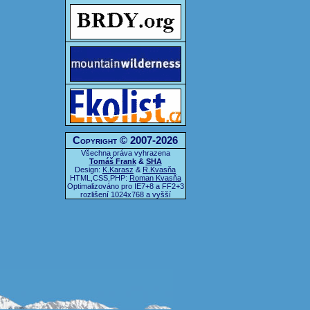
Copyright © 2007-2026
Všechna práva vyhrazena
Tomáš Frank
&
SHA
Design:
K.Karasz
&
R.Kvasňa
HTML,CSS,PHP:
Roman Kvasňa
Optimalizováno pro IE7+8 a FF2+3
rozlišení 1024x768 a vyšší