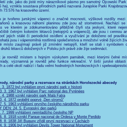
oletí zde, jako do jisté míry nárazníkové pásmo pro samotný Ojcowski Park
6 ha), vznikla soustava přírodních parků nazvaná Jurajskie Parki Krajobrazo
ch 73.576 ha krasového území.
 je tvořeno jurskými vápenci o značné mocnosti, výškové rozdíly mezi
aňonů a krasovou náhorní planinou zde jsou až stometrové. Nachází se
as ve kterém je zdokumentováno přibližně čtyři sta jeskyní, které neje
očiště četným koloniím létavců (netopýrů a vrápenců), ale jsou i cennou a
eboť jejich stálé či periodické osídlení a využívání je doloženo od pravěk
ohatá jsou i vápenomilná rostlinná společenstva a množství volně žijících ži
né místo zaujímají právě již zmínění netopýři, kteří se stali i symbolem 
 druhů létavců doložených v Polsku jich právě zde žije sedmnáct.
k je rovněž místem s hojným výskytem památek, mezi kterými čelné mís
hrady, významná je rovněž jeho funkce rekreační. V širší jurské oblasti 
ch a celé okolí nabízí i řadu velmi hodnotných horolezeckých i speleoalpinisti
rody, národní parky a rezervace na stránkách Horolezecké abecedy
3. 1872 byl vyhlášen první národní park v historii
. 3. 1967 byl vyhlášen Parc national des Pyrénées
4. 1988 vznikl národní park Malá Fatra
. 4. 1872 proběhl poprvé „Den stromů“
. 5. 1963 vyhlášení prvního českého národního parku
DEN: 24. 5. Evropský den parků
 7. 1999 vyhlášení nejmladšího českého NP
. 8. 1918 vznikl Parque nacional de Ordesa y Monte Perdido
 8. 1838 Jiří Buquoy zřídil první rezervaci v Čechách
. 9. 1906 byl vyhlášen Devils Tower National Monument