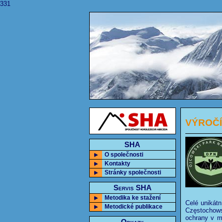
331
VÝROČÍ:
SHA
O společnosti
Kontakty
Stránky společnosti
Servis SHA
Metodika ke stažení
Celé unikát
Metodické publikace
Częstochows
ochrany v m