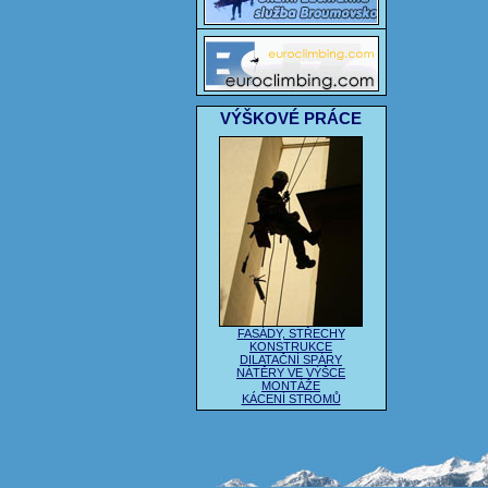
VÝŠKOVÉ PRÁCE
FASÁDY, STŘECHY
KONSTRUKCE
DILATAČNÍ SPÁRY
NÁTĚRY VE VÝŠCE
MONTÁŽE
KÁCENÍ STROMŮ