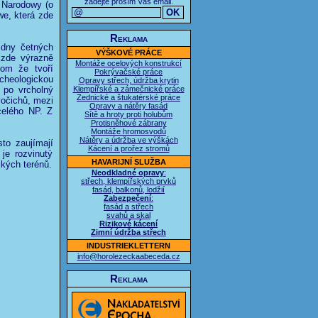
zadejte prosím Váš email.
 Narodowy (o
we, která zde
Reklama
 dny četných
VÝŠKOVÉ PRÁCE
 zde výrazně
Montáže ocelových konstrukcí
nom že tvoří
Pokrývačské práce
rcheologickou
Opravy střech, údržba krytin
u po vrcholný
Klempířské a zámečnické práce
Zednické a štukatérské práce
vočichů, mezi
Opravy a nátěry fasád
celého NP. Z
Sítě a hroty proti holubům
Protisněhové zábrany
Montáže hromosvodů
Nátěry a údržba ve výškách
to zaujímají
Kácení a prořez stromů
je rozvinutý
HAVARIJNÍ SLUŽBA
ckých terénů.
Neodkladné opravy
:
střech, klempířských prvků
fasád, balkonů, lodžií
Zabezpečení
:
fasád a střech
svahů a skal
Rizikové kácení
Zimní údržba střech
INDUSTRIEKLETTERN
info@horolezeckaabeceda.cz
Reklama