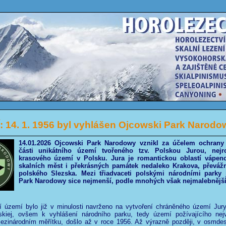
 14. 1. 1956 byl vyhlášen Ojcowski Park Narodo
14.01.2026 Ojcowski Park Narodowy vznikl za účelem ochrany 
části unikátního území tvořeného tzv. Polskou Jurou, nejro
krasového území v Polsku. Jura je romantickou oblastí vápenc
skalních měst i překrásných památek nedaleko Krakova, převáž
polského Slezska. Mezi třiadvaceti polskými národními parky 
Park Narodowy sice nejmenší, podle mnohých však nejmalebnější
ní území bylo již v minulosti navrženo na vytvoření chráněného území Jur
kiej, ovšem k vyhlášení národního parku, tedy území požívajícího nej
ezinárodním měřítku, došlo až v roce 1956. Až výrazně později, v osmdes