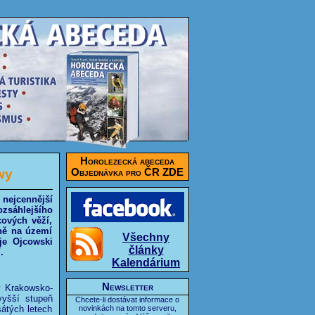
Horolezecká abeceda
wy
Objednávka pro ČR ZDE
nejcennější
zsáhlejšího
ových věží,
ně na území
Všechny
je Ojcowski
články
.
Kalendárium
Newsletter
y Krakowsko-
vyšší stupeň
Chcete-li dostávat informace o
átých letech
novinkách na tomto serveru,