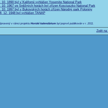
10. 1890 byl v Kalifornii vyhlášen Yosemite National Park
 10. 1967 ve Sněžných horách byl zřízen Kosciuszko National Park
 10. 1997 byl v Bukovských horách zřízen Národný park Poloniny
. 12. 1948 byl vyhlášen TANAP
řipravený v rámci projektu
Horské kalendárium
byl poprvé publikován v r. 2011.
Zpět na 