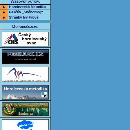
Webovky autorů
Horolezecká Metodika
Paličův „Sněhoblog“
Stránky Ivy Filové
Doporučujeme