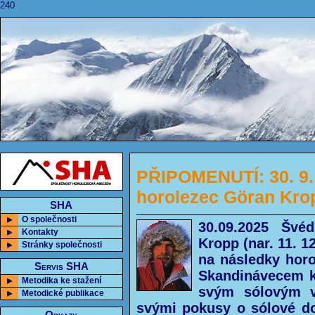
240
PŘIPOMENUTÍ: 30. 9.
horolezec Göran Kro
SHA
O společnosti
30.09.2025 Švé
Kontakty
Kropp (nar. 11. 1
Stránky společnosti
na následky hor
Servis SHA
Skandinávecem k
Metodika ke stažení
svým sólovým v
Metodické publikace
svými pokusy o sólové do