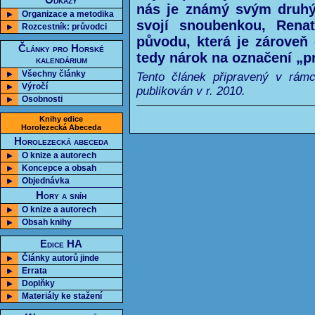
Odkazy
nás je známý svým druhý
Organizace a metodika
svojí snoubenkou, Rena
Rozcestník: průvodci
původu, která je zároveň
Články pro Horské
tedy nárok na označení „p
kalendárium
Všechny články
Tento článek připravený v rám
Výročí
publikován v r. 2010.
Osobnosti
Knihy edice
Horolezecká Abeceda
Horolezecká abeceda
O knize a autorech
Koncepce a obsah
Objednávka
Hory a sníh
O knize a autorech
Obsah knihy
Edice HA
Články autorů jinde
Errata
Doplňky
Materiály ke stažení