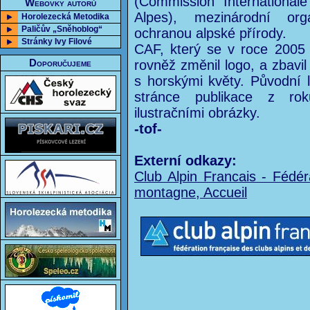
(Commission Internationale
Webovky autorů
Alpes), mezinárodní org
Horolezecká Metodika
Paličův „Sněhoblog“
ochranou alpské přírody.
Stránky Ivy Filové
CAF, který se v roce 200
Doporučujeme
rovněž změnil logo, a zbavil
s horskými květy. Původní lo
stránce publikace z ro
ilustračními obrázky.
-tof-
Externí odkazy:
Club Alpin Francais - Fédér
montagne, Accueil