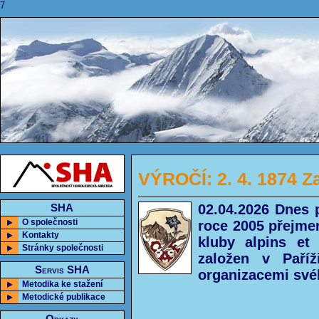
7
VÝROČÍ: 2. 4. 1874 Z
02.04.2026 Dnes 
SHA
O společnosti
roce 2005 přejme
Kontakty
kluby alpins et
Stránky společnosti
založen v Paří
Servis SHA
organizacemi své
Metodika ke stažení
Metodické publikace