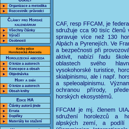
Odkazy
Organizace a metodika
Rozcestník: průvodci
Články pro Horské
CAF, resp FFCAM, je federac
kalendárium
sdružuje cca 90 tisíc členů
Všechny články
Výročí
spravuje více než 130 ho
Osobnosti
Alpách a Pyrenejích. Ve Fra
Knihy edice
a bezpečnosti při provozov
Horolezecká Abeceda
aktivit, nabízí řadu šk
Horolezecká abeceda
oblastech svého hlav
O knize a autorech
Koncepce a obsah
vysokohorské turistice, horo
Objednávka
skialpinismu, ale i např. hor
Hory a sníh
a speleoalpinismu. Význ
O knize a autorech
ochranou přírody, přede
Obsah knihy
horských ekosystémů.
Edice HA
Články autorů jinde
FFCAM je mj. členem UIAA
Errata
sdružení horolezců a ho
Doplňky
Materiály ke stažení
alpských zemí, a podílí