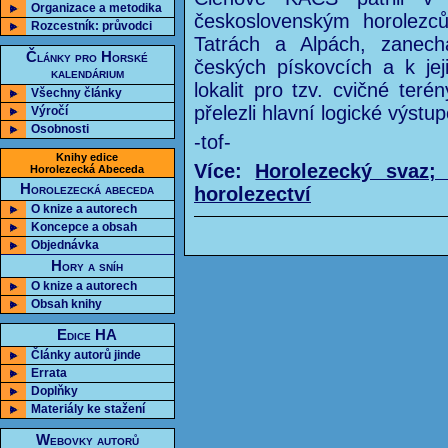
Organizace a metodika
československým horolezců
Rozcestník: průvodci
Tatrách a Alpách, zanech
Články pro Horské
českých pískovcích a k jeji
kalendárium
lokalit pro tzv. cvičné teré
Všechny články
přelezli hlavní logické výstup
Výročí
Osobnosti
-tof-
Knihy edice
Více:
Horolezecký svaz;
Horolezecká Abeceda
Horolezecká abeceda
horolezectví
O knize a autorech
Koncepce a obsah
Objednávka
Hory a sníh
O knize a autorech
Obsah knihy
Edice HA
Články autorů jinde
Errata
Doplňky
Materiály ke stažení
Webovky autorů