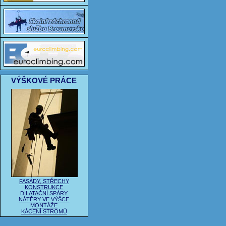
VÝŠKOVÉ PRÁCE
FASÁDY, STŘECHY
KONSTRUKCE
DILATAČNÍ SPÁRY
NÁTĚRY VE VÝŠCE
MONTÁŽE
KÁCENÍ STROMŮ