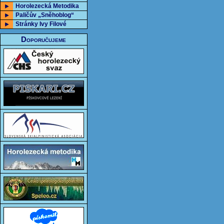
Horolezecká Metodika
Paličův „Sněhoblog“
Stránky Ivy Filové
Doporučujeme