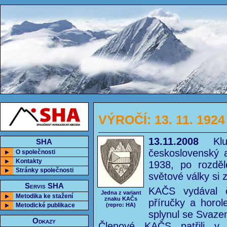
VÝROČÍ: 13. 11. 1924
13.11.2008
Klub
SHA
československý a
O společnosti
Kontakty
1938, po rozdě
Stránky společnosti
světové války si 
Servis SHA
KAČS vydával č
Jedna z variant
Metodika ke stažení
znaku KAČs
příručky a horo
Metodické publikace
(repro: HA)
splynul se Svaze
Odkazy
Členové KAČS patřili v