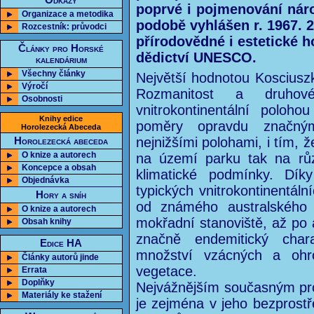
Odkazy
poprvé i pojmenování nár
Organizace a metodika
podobě vyhlášen r. 1967. 
Rozcestník: průvodci
přírodovědné i estetické 
Články pro Horské
dědictví UNESCO.
kalendárium
Všechny články
Největší hodnotou Kosciuszko
Výročí
Rozmanitost a druho
Osobnosti
vnitrokontinentální poloh
Knihy edice
poměry opravdu značný
Horolezecká Abeceda
nejnižšími polohami, i tím, 
Horolezecká abeceda
O knize a autorech
na území parku tak na růz
Koncepce a obsah
klimatické podmínky. Dí
Objednávka
typických vnitrokontinentáln
Hory a sníh
od známého australského b
O knize a autorech
mokřadní stanoviště, až po 
Obsah knihy
značně endemitický char
Edice HA
množství vzácných a ohro
Články autorů jinde
vegetace.
Errata
Doplňky
Nejvážnějším současným prob
Materiály ke stažení
je zejména v jeho bezprostř