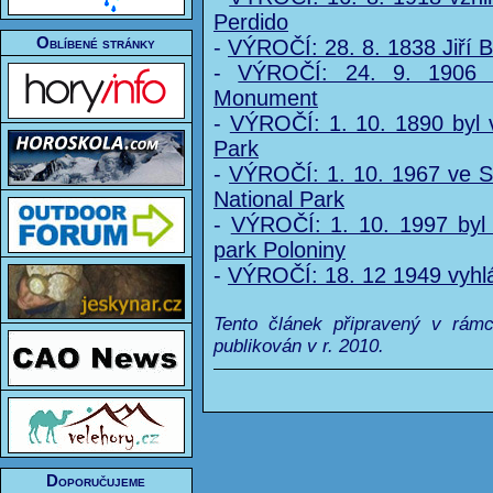
Perdido
Oblíbené stránky
-
VÝROČÍ: 28. 8. 1838 Jiří B
-
VÝROČÍ: 24. 9. 1906 b
Monument
-
VÝROČÍ: 1. 10. 1890 byl v
Park
-
VÝROČÍ: 1. 10. 1967 ve S
National Park
-
VÝROČÍ: 1. 10. 1997 byl
park Poloniny
-
VÝROČÍ: 18. 12 1949 vyh
Tento článek připravený v rám
publikován v r. 2010.
Doporučujeme