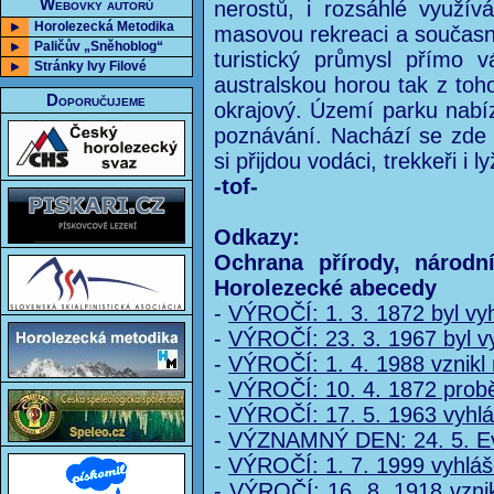
Webovky autorů
nerostů, i rozsáhlé využív
Horolezecká Metodika
masovou rekreaci a současně
Paličův „Sněhoblog“
turistický průmysl přímo 
Stránky Ivy Filové
australskou horou tak z toh
Doporučujeme
okrajový. Území parku nabí
poznávání. Nachází se zde 
si přijdou vodáci, trekkeři i ly
-tof-
Odkazy:
Ochrana přírody, národn
Horolezecké abecedy
-
VÝROČÍ: 1. 3. 1872 byl vyhl
-
VÝROČÍ: 23. 3. 1967 byl v
-
VÝROČÍ: 1. 4. 1988 vznikl 
-
VÝROČÍ: 10. 4. 1872 probě
-
VÝROČÍ: 17. 5. 1963 vyhlá
-
VÝZNAMNÝ DEN: 24. 5. Ev
-
VÝROČÍ: 1. 7. 1999 vyhlá
-
VÝROČÍ: 16. 8. 1918 vzni