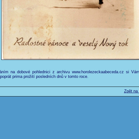
áním na dobové pohlednici z archivu www.horolezeckaabeceda.cz si Vá
 poprát prima prožití posledních dnů v tomto roce.
Zpět na 