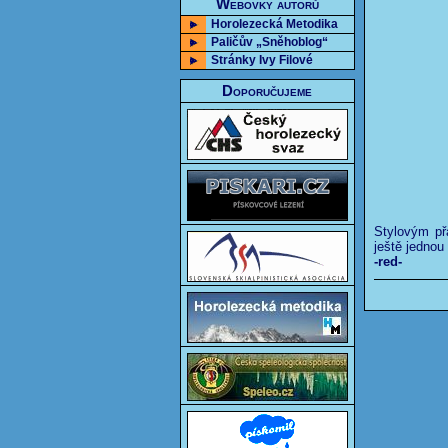
Webovky autorů
Horolezecká Metodika
Paličův „Sněhoblog“
Stránky Ivy Filové
Doporučujeme
Stylovým př
ještě jednou
-red-