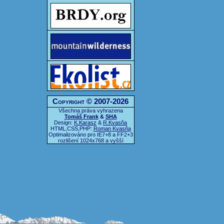
Copyright © 2007-2026
Všechna práva vyhrazena
Tomáš Frank
&
SHA
Design:
K.Karasz
&
R.Kvasňa
HTML,CSS,PHP:
Roman Kvasňa
Optimalizováno pro IE7+8 a FF2+3
rozlišení 1024x768 a vyšší