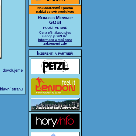
Nakladatelství Epocha
nabízí ze své produkce:
Reinhold Messner
GOBI
poušť ve mně
Cena při nákupu přes
e-shop je
269 Kč
.
Informace a možnost
zakoupení zde
Inzerenti a partneři
m dovolujeme
hlavní stranu