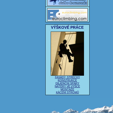
VÝŠKOVÉ PRÁCE
FASÁDY, STŘECHY
KONSTRUKCE
DILATAČNÍ SPÁRY
NÁTĚRY VE VÝŠCE
MONTÁŽE
KÁCENÍ STROMŮ