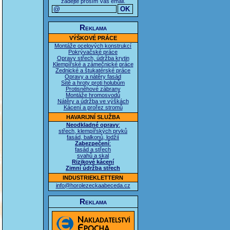
zadejte prosím Váš email.
Reklama
VÝŠKOVÉ PRÁCE
Montáže ocelových konstrukcí
Pokrývačské práce
Opravy střech, údržba krytin
Klempířské a zámečnické práce
Zednické a štukatérské práce
Opravy a nátěry fasád
Sítě a hroty proti holubům
Protisněhové zábrany
Montáže hromosvodů
Nátěry a údržba ve výškách
Kácení a prořez stromů
HAVARIJNÍ SLUŽBA
Neodkladné opravy
:
střech, klempířských prvků
fasád, balkonů, lodžií
Zabezpečení
:
fasád a střech
svahů a skal
Rizikové kácení
Zimní údržba střech
INDUSTRIEKLETTERN
info@horolezeckaabeceda.cz
Reklama