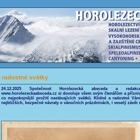
a radostné svátky
24.12.2025 Společnost Horolezecká abeceda a redakc
www.horolezeckaabeceda.cz si dovoluje všem svým čtenářům a přízni
co nejpokojnější prožití nastávajících svátků. Klidné a radostné Vá
nejbližších, bezpečné návraty o vánočních prázdninách, i veselý závěr 