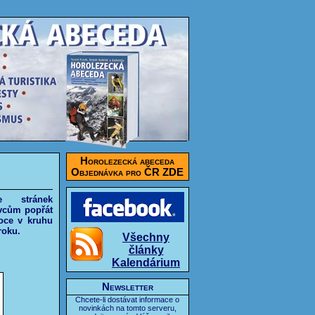
Horolezecká abeceda
Objednávka pro ČR ZDE
e stránek
vcům popřát
noce v kruhu
roku.
Všechny
články
Kalendárium
Newsletter
Chcete-li dostávat informace o
novinkách na tomto serveru,