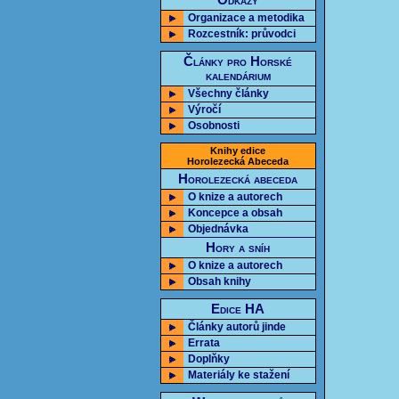
Odkazy
Organizace a metodika
Rozcestník: průvodci
Články pro Horské
kalendárium
Všechny články
Výročí
Osobnosti
Knihy edice
Horolezecká Abeceda
Horolezecká abeceda
O knize a autorech
Koncepce a obsah
Objednávka
Hory a sníh
O knize a autorech
Obsah knihy
Edice HA
Články autorů jinde
Errata
Doplňky
Materiály ke stažení