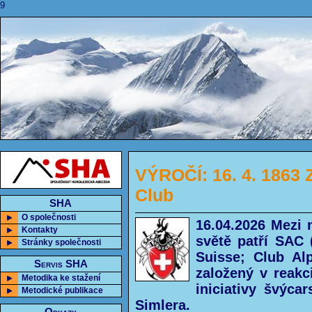
9
VÝROČÍ: 16. 4. 1863 
Club
SHA
O společnosti
16.04.2026 Mezi 
Kontakty
světě patří SAC 
Stránky společnosti
Suisse; Club Alp
Servis SHA
založený v reakc
Metodika ke stažení
iniciativy švýca
Metodické publikace
Simlera.