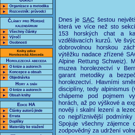
Odkazy
Organizace a metodika
Rozcestník: průvodci
Dnes je
SAC
šestou největš
Články pro Horské
kalendárium
která ve více než sto sekcí
Všechny články
153 horských chat a ka
Výročí
vzdělávacích kurzů. Ve švý
Osobnosti
dobrovolnou horskou zách
Knihy edice
výtěžku nadace zřízené SAC
Horolezecká Abeceda
Alpine Rettung Schweiz). 
Horolezecká abeceda
O knize a autorech
muzea horolezectví v Ber
Koncepce a obsah
garant metodiky a bezpeč
Objednávka
horolezectví. Hlavními smě
Hory a sníh
disciplíny, tedy alpinismus 
O knize a autorech
chápeme pod pojmem vysok
Obsah knihy
horách, až po výškové a expe
Edice HA
nověji i skalní lezení a lez
Články autorů jinde
co nejpříznivější podmínky p
Errata
Doplňky
Spojuje všechny zájemce o
Materiály ke stažení
zodpovědný za udržení volné