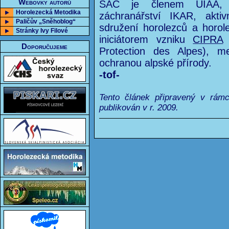
Webovky autorů
SAC je členem UIAA, 
Horolezecká Metodika
záchranářství IKAR, akt
Paličův „Sněhoblog“
sdružení horolezců a horol
Stránky Ivy Filové
iniciátorem vzniku
CIPRA
(
Doporučujeme
Protection des Alpes), me
ochranou alpské přírody.
-tof-
Tento článek připravený v rám
publikován v r. 2009.