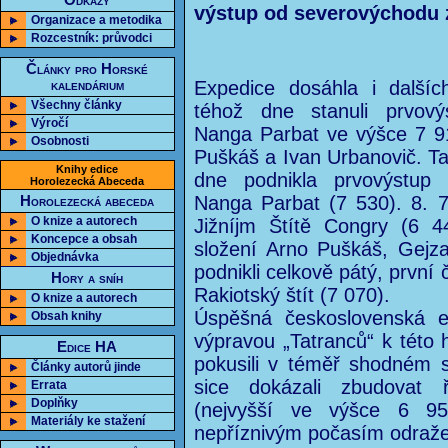
Odkazy
výstup od severovýchodu z
Organizace a metodika
Rozcestník: průvodci
Články pro Horské
kalendárium
Expedice dosáhla i další
Všechny články
téhož dne stanuli prvov
Výročí
Nanga Parbat ve výšce 7 9
Osobnosti
Puškáš a Ivan Urbanovič. Ta
Knihy edice
dne podnikla prvovýstup 
Horolezecká Abeceda
Nanga Parbat (7 530). 8. 7
Horolezecká abeceda
O knize a autorech
Jižníjm Štítě Congry (6 
Koncepce a obsah
složení Arno Puškáš, Gejz
Objednávka
podnikli celkově pátý, první
Hory a sníh
Rakiotský štít (7 070).
O knize a autorech
Úspěšná československá e
Obsah knihy
výpravou „Tatranců“ k této 
Edice HA
pokusili v téměř shodném s
Články autorů jinde
sice dokázali zbudovat 
Errata
Doplňky
(nejvyšší ve výšce 6 95
Materiály ke stažení
nepříznivým počasím odražen