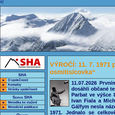
42
VÝROČÍ: 11. 7. 1971 
osmitisícovka“
SHA
O společnosti
11.07.2026 První
Kontakty
dosáhli občané t
Stránky společnosti
Parbat ve výšce 
Servis SHA
Ivan Fiala a Mic
Metodika ke stažení
Gálfym nesla náz
Metodické publikace
1971. Jednalo se celkov