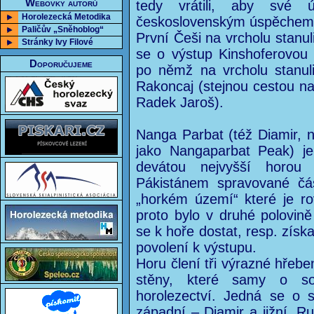
Webovky autorů
tedy vrátili, aby své ú
Horolezecká Metodika
československým úspěchem 
Paličův „Sněhoblog“
První Češi na vrcholu stanul
Stránky Ivy Filové
se o výstup Kinshoferovou 
Doporučujeme
po němž na vrcholu stanul
Rakoncaj (stejnou cestou na 
Radek Jaroš).
Nanga Parbat (též Diamir, 
jako Nangaparbat Peak) j
devátou nejvyšší horou
Pákistánem spravované čá
„horkém území“ které je ro
proto bylo v druhé polovině
se k hoře dostat, resp. získ
povolení k výstupu.
Horu člení tři výrazné hřeben
stěny, které samy o so
horolezectví. Jedná se o s
západní – Diamir a jižní, R