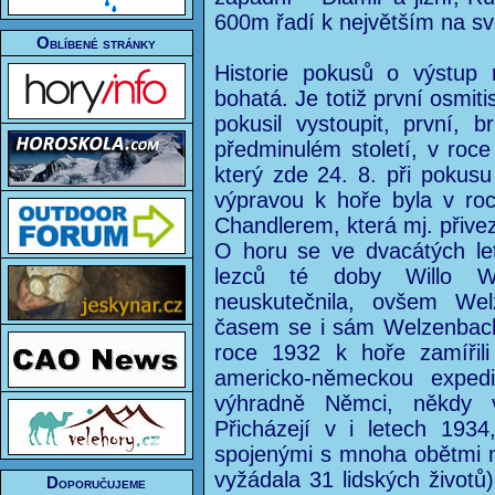
600m řadí k největším na sv
Oblíbené stránky
Historie pokusů o výstup
bohatá. Je totiž první osmit
pokusil vystoupit, první, b
předminulém století, v roc
který zde 24. 8. při pokus
výpravou k hoře byla v ro
Chandlerem, která mj. přive
O horu se ve dvacátých let
lezců té doby Willo W
neuskutečnila, ovšem Wel
časem se i sám Welzenbach
roce 1932 k hoře zamířil
americko-německou expedi
výhradně Němci, někdy 
Přicházejí v i letech 19
spojenými s mnoha obětmi n
vyžádala 31 lidských životů
Doporučujeme