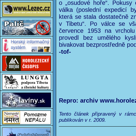
o „osudové hoře“. Pokusy 
válka (poslední expedicí 
která se stala dostatečně 
v Tibetu“. Po válce se vš
července 1953 na vrcholu
provedl bez umělého kysl
bivakovat bezprostředně po
-tof-
Repro: archiv www.horole
Tento článek připravený v rám
publikován v r. 2009.