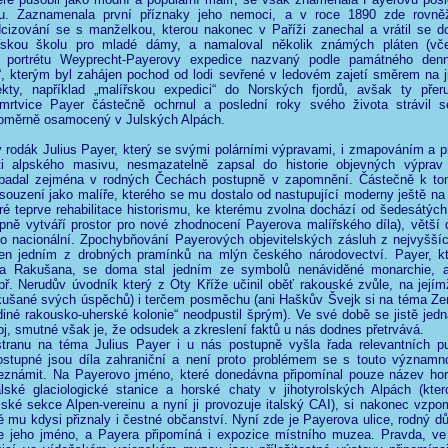
pu. Zaznamenala první příznaky jeho nemoci, a v roce 1890 zde rovněž
cizování se s manželkou, kterou nakonec v Paříži zanechal a vrátil se d
ířskou školu pro mladé dámy, a namaloval několik známých pláten (vč
o portrétu Weyprecht-Payerovy expedice nazvaný podle památného denn
“, kterým byl zahájen pochod od lodi sevřené v ledovém zajetí směrem na ji
ekty, například „malířskou expedici“ do Norských fjordů, avšak ty přer
rtvice Payer částečně ochrnul a poslední roky svého života strávil
měrně osamocený v Julských Alpách.
 rodák Julius Payer, který se svými polárními výpravami, i zmapováním a p
i alpského masivu, nesmazatelně zapsal do historie objevných výprav
upadal zejména v rodných Čechách postupně v zapomnění. Částečně k tom
ouzení jako malíře, kterého se mu dostalo od nastupující moderny ještě na
eré teprve rehabilitace historismu, ke kterému zvolna dochází od šedesátých
upně vytváří prostor pro nové zhodnocení Payerova malířského díla), větší 
ko nacionální. Zpochybňování Payerových objevitelských zásluh z nejvyšší
jen jedním z drobných pramínků na mlýn českého národovectví. Payer, k
za Rakušana, se doma stal jedním ze symbolů nenáviděné monarchie, 
ř. Nerudův úvodník který z Oty Kříže učinil oběť rakouské zvůle, na jejím
kušané svých úspěchů) i terčem posměchu (ani Haškův Švejk si na téma Ze
diné rakousko-uherské kolonie“ neodpustil šprým). Ve své době se jistě jedn
oj, smutné však je, že odsudek a zkreslení faktů u nás dodnes přetrvává.
tranu na téma Julius Payer i u nás postupně vyšla řada relevantních pub
dostupné jsou díla zahraniční a není proto problémem se s touto významn
seznámit. Na Payerovo jméno, které donedávna připomínal pouze název ho
alské glaciologické stanice a horské chaty v jihotyrolských Alpách (kter
ské sekce Alpen-vereinu a nyní ji provozuje italský CAI), si nakonec vzpo
ré mu kdysi přiznaly i čestné občanství. Nyní zde je Payerova ulice, rodný 
se jeho jméno, a Payera připomíná i expozice místního muzea. Pravda, ve