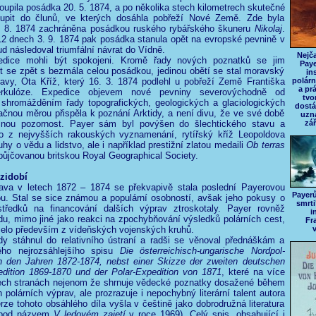
toupila posádka 20. 5. 1874, a po několika stech kilometrech skutečné
upit do člunů, ve kterých dosáhla pobřeží Nové Země. Zde byla
. 8. 1874 zachráněna posádkou ruského rybářského škuneru
Nikolaj
.
2 dnech 3. 9. 1874 pak posádka stanula opět na evropské pevnině v
d následoval triumfální návrat do Vídně.
Nejča
pedice mohli být spokojeni. Kromě řady nových poznatků se jim
Paye
tit se zpět s bezmála celou posádkou, jedinou obětí se stal moravský
in
ravy, Ota Kříž, který 16. 3. 1874 podlehl u pobřeží Země Františka
polárn
a prá
erkulóze. Expedice objevem nové pevniny severovýchodně od
tvo
 shromážděním řady topografických, geologických a glaciologických
dostá
čnou měrou přispěla k poznání Arktidy, a není divu, že ve své době
uzná
ačnou pozornost. Payer sám byl povýšen do šlechtického stavu a
zář
no z nejvyšších rakouských vyznamenání, rytířský kříž Leopoldova
hy o vědu a lidstvo, ale i například prestižní zlatou medaili
Ob terras
ůjčovanou britskou Royal Geographical Society.
zidobí
rava v letech 1872 – 1874 se překvapivě stala poslední Payerovou
Payerů
u. Stal se sice známou a populární osobností, avšak jeho pokusy o
smrti
středků na financování dalších výprav ztroskotaly. Payer rovněž
i
du, mimo jiné jako reakci na zpochybňování výsledků polárních cest,
Fr
zelo především z vídeňských vojenských kruhů.
dy stáhnul do relativního ústraní a radši se věnoval přednáškám a
ého nejrozsáhlejšího spisu
Die österreichisch-ungarische Nordpol-
in den Jahren 1872-1874, nebst einer Skizze der zweiten deutschen
edition 1869-1870 und der Polar-Expedition von 1871
, které na více
ech stranách nejenom že shrnuje vědecké poznatky dosažené během
polárních výprav, ale prozrazuje i nepochybný literární talent autora
rze tohoto obsáhlého díla vyšla v češtině jako dobrodružná literatura
 pod názvem
V ledovém zajetí
v roce 1969). Celý spis, obsahující i