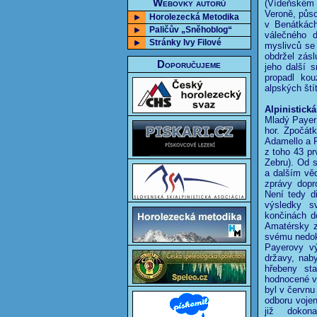
Webovky autorů
(Vídeňském 
Veroně, půso
Horolezecká Metodika
v Benátkách
Paličův „Sněhoblog“
válečného d
Stránky Ivy Filové
myslivců se
obdržel zásl
Doporučujeme
jeho další 
propadl ko
alpských ští
Alpinistická
Mladý Payer 
hor. Zpočátk
Adamello a P
z toho 43 pr
Zebru). Od 
a dalším věd
zprávy dopr
Není tedy d
výsledky s
končinách d
Amatérsky z
svému nedok
Payerovy vý
državy, nab
hřebeny sta
hodnocené vý
byl v červnu
odboru voje
již dokon