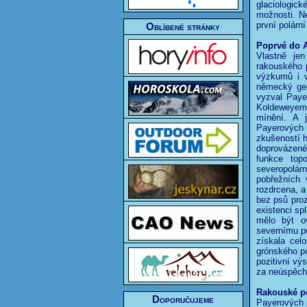
glaciologi
možnosti. Ne
první polární
Oblíbené stránky
Poprvé do A
Vlastně je
rakouského 
výzkumů i v
německý geo
vyzval Paye
Koldeweyem.
mínění. A 
Payerových 
zkušeností h
doprovázené
funkce top
severopolár
pobřežních
rozdrcena, a
bez psů pro
existenci sp
mělo být o
severnímu pó
získala cel
grónského po
pozitivní v
za neúspěch 
Rakouské po
Doporučujeme
Payerových p