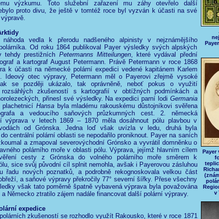
ckému výzkumu. Toto služební zařazení mu záhy otevřelo další
bylo proto divu, že ještě v tomtéž roce byl vyzván k účasti na své
 výpravě.
rktidy
ne
n náhoda vedla k přerodu nadšeného alpinisty v nejznámějšího
Payer
polárníka. Od roku 1864 publikoval Payer výsledky svých alpských
 tehdy prestižních
Petermanns Mitteilungen
, které vydával přední
graf a kartograf August Petermann. Právě Petermann v roce 1868
ra k účasti na německé polární expedici vedené kapitánem Karlem
 Ideový otec výpravy, Petermann měl o Payerovi zřejmě vysoké
jak se později ukázalo, tak oprávněně, neboť pokus o využití
rozsáhlých zkušeností s kartografií v obtížných podmínkách a
orolezeckých, přinesl své výsledky. Na expedici parní lodi
Germania
 plachetnicí
Hansa
byla mladému rakouskému důstojníkovi svěřena
ografa a vedoucího saňových průzkumných cest. 2. německá
ní výprava v letech 1869 – 1870 měla dosáhnout pólu plavbou v
 vodách od Grónska. Jedna loď však uvízla v ledu, druhá byla
 do centrální polární oblasti se nepodařilo proniknout. Payer na saních
zkoumal a zmapoval severovýchodní Grónsko a vyvrátil domněnku o
lavného polárního moře v oblasti pólu. Výprava, jejímž hlavním cílem
Payer 
věření cesty z Grónska do volného polárního moře směrem k
f
tepli
lu, sice svůj původní cíl splnit nemohla, avšak i Payerovou zásluhou
Richa
ou řadu nových poznatků, a podrobně rekognoskovala velkou část
(znám
břeží, a saňové výpravy překročily 77° severní šířky. Přese všechny
polár
ýsledky však tato poměrně špatně vybavená výprava byla považována
Regio
v 
a Německo ztratilo zájem nadále financovat další polární výpravy.
lární expedice
olárních zkušeností se rozhodlo využít Rakousko, které v roce 1871