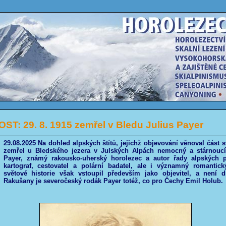
T: 29. 8. 1915 zemřel v Bledu Julius Payer
29.08.2025 Na dohled alpských štítů, jejichž objevování věnoval část s
zemřel u Bledského jezera v Julských Alpách nemocný a stárnoucí
Payer, známý rakousko-uherský horolezec a autor řady alpských p
kartograf, cestovatel a polární badatel, ale i významný romantick
světové historie však vstoupil především jako objevitel, a není d
Rakušany je severočeský rodák Payer totéž, co pro Čechy Emil Holub.