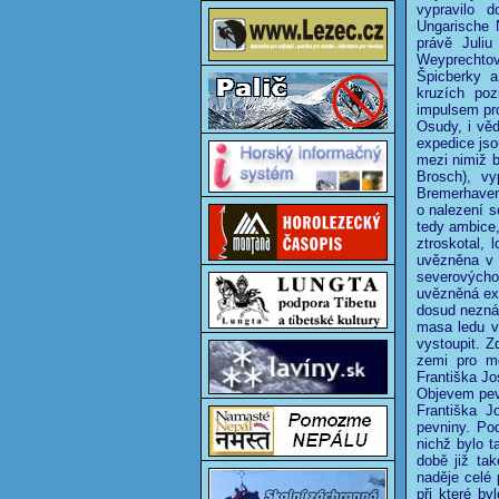
vypravilo d
Ungarische 
právě Juliu
Weyprechtov
Špicberky a
kruzích poz
impulsem pr
Osudy, i vě
expedice jso
mezi nimiž b
Brosch), v
Bremerhaven
o nalezení s
tedy ambice,
ztroskotal,
uvězněna v 
severovýcho
uvězněná exp
dosud neznám
masa ledu ve
vystoupit. Z
zemi pro mo
Františka Jo
Objevem pev
Františka J
pevniny. Po
nichž bylo t
době již tak
naděje celé 
při které b