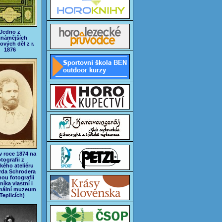
Jedno z
jnámějších
ových děl z r.
1876
v roce 1874 na
otografii z
ckého ateliéru
rda Schrodera
ou fotografii
níka vlastní i
nální muzeum
Teplicích)