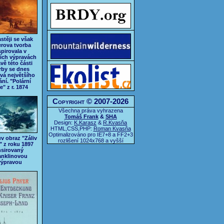
stěji se však
rova tvorba
spirovala v
ích výpravách
vě této části
rby se dnes
vá největšího
ní. "Polární
e" z r. 1874
Copyright © 2007-2026
Všechna práva vyhrazena
Tomáš Frank
&
SHA
Design:
K.Karasz
&
R.Kvasňa
HTML,CSS,PHP:
Roman Kvasňa
Optimalizováno pro IE7+8 a FF2+3
v obraz "Záliv
rozlišení 1024x768 a vyšší
" z roku 1897
nsirovaný
anklinovou
výpravou