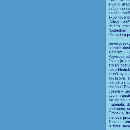
životní eta
vzájemné od
založil mal
skupinovéh
„Nikdy zpět!
dalším proj
Následkem m
důchodem po
Severočeský
nemalé část
alpinismu, 
Payerovo ods
života (a kt
století post
nese hledis
kruhů bylo 
považoval 
odsudku (nap
dosahují Ra
Josefa – „je
vývoj a post
Na druhou s
materiálů, 
podrobněji 
Grónsku, it
členové praž
Teplice, kte
je hotel ne