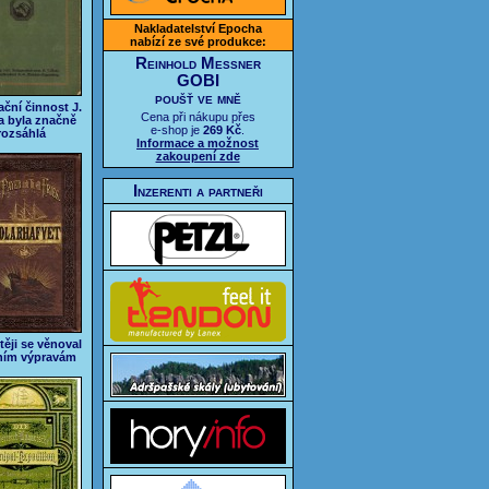
Nakladatelství Epocha
nabízí ze své produkce:
Reinhold Messner
GOBI
poušť ve mně
ační činnost J.
Cena při nákupu přes
a byla značně
e-shop je
269 Kč
.
rozsáhlá
Informace a možnost
zakoupení zde
Inzerenti a partneři
těji se věnoval
ním výpravám