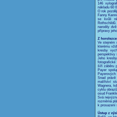
146 xylogra
nákladu 60 0
O rok pozděj
Fanny Kanno
se kvůli n
Rothschildů
narodily dvě
přípravy jeho
Z horolezce
Ve stejném r
kterému vždy
kresby vyc
perspektivy 
Jeho kresby
fotografick
šíří záběru 
Payer spolu
Payerových s
Snad právě 
malířství s
Wagnera, kde
cyklu obrazů
osud Frankli
Svá nejvýzna
rozměrná plá
k prosazení 
Ústup z výs
Paříž, ve kt