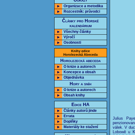
Odkazy
Organizace a metodika
Rozcestník: průvodci
Články pro Horské
kalendárium
Všechny články
Výročí
Osobnosti
Knihy edice
Horolezecká Abeceda
Horolezecká abeceda
O knize a autorech
Koncepce a obsah
Objednávka
Hory a sníh
O knize a autorech
Obsah knihy
Edice HA
Články autorů jinde
Errata
Julius Pay
Doplňky
penzionovan
Materiály ke stažení
válek. V duc
Lobowě u K