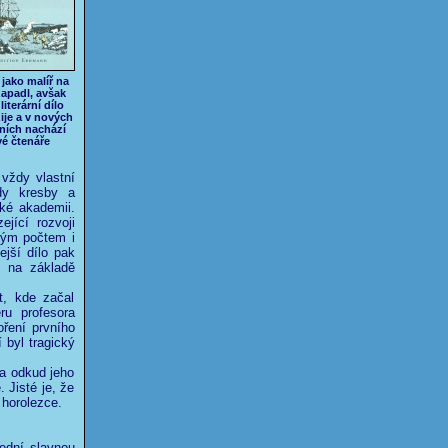
 jako malíř na
zapadl, avšak
literární dílo
žije a v nových
ních nachází
vé čtenáře
 vždy vlastní
dy kresby a
ské akademii.
jící rozvoji
vým počtem i
ejší dílo pak
ž na základě
t, kde začal
ru profesora
oření prvního
 byl tragický
 a odkud jeho
 Jisté je, že
 horolezce.
lední slavnou