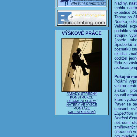
hladiny, nas
mohla nasto
expedice 24
Teprve po 81
Norsku, odku
Velitelé ex
podařilo vrá
VÝŠKOVÉ PRÁCE
strojník výp
Josefa tub
Špicberků a
poznatků zna
sklidila zn
obdržel jed
řádu za záslu
reclusas
prop
Pokojné me
Polární výp
velkou cesto
získání pro
FASÁDY, STŘECHY
opustil armá
KONSTRUKCE
které vychá
DILATAČNÍ SPÁRY
Payer se te
NÁTĚRY VE VÝŠCE
MONTÁŽE
sepsání sv
KÁCENÍ STROMŮ
Expedition 
Nordpol-Exp
než osmi st
zmiňovaných 
(zkrácená ve
pro mládež