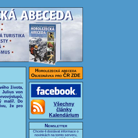
Horolezecká abeceda
Objednávka pro ČR ZDE
vého života,
 Julius von
rvovýstupů,
ý malíř. Do
Všechny
ivu, že pro
články
Kalendárium
Newsletter
Chcete-li dostávat informace o
novinkách na tomto serveru,