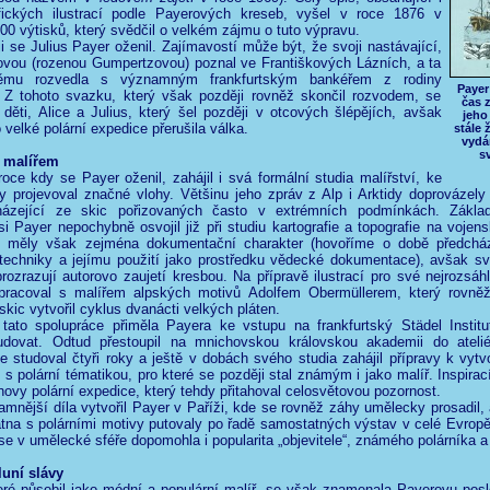
fických ilustrací podle Payerových kreseb, vyšel v roce 1876 v
00 výtisků, který svědčil o velkém zájmu o tuto výpravu.
i se Julius Payer oženil. Zajímavostí může být, že svoji nastávající,
vou (rozenou Gumpertzovou) poznal ve Františkových Lázních, a ta
ěmu rozvedla s významným frankfurtským bankéřem z rodiny
Payer
. Z tohoto svazku, který však později rovněž skončil rozvodem, se
čas 
 děti, Alice a Julius, který šel později v otcových šlépějích, avšak
jeho 
 velké polární expedice přerušila válka.
stále 
vydá
s
 malířem
oce kdy se Payer oženil, zahájil i svá formální studia malířství, ke
 projevoval značné vlohy. Většinu jeho zpráv z Alp i Arktidy doprovázely
házející ze skic pořizovaných často v extrémních podmínkách. Zákla
si Payer nepochybně osvojil již při studiu kartografie a topografie na vojen
 měly však zejména dokumentační charakter (hovoříme o době předcháze
é techniky a jejímu použití jako prostředku vědecké dokumentace), avšak s
prozrazují autorovo zaujetí kresbou. Na přípravě ilustrací pro své nejrozsáhl
pracoval s malířem alpských motivů Adolfem Obermüllerem, který rovně
kic vytvořil cyklus dvanácti velkých pláten.
tato spolupráce přiměla Payera ke vstupu na frankfurtský Städel Institu
tudovat. Odtud přestoupil na mnichovskou královskou akademii do atelié
 studoval čtyři roky a ještě v dobách svého studia zahájil přípravy k vytv
 s polární tématikou, pro které se později stal známým i jako malíř. Inspirací
novy polární expedice, který tehdy přitahoval celosvětovou pozornost.
mnější díla vytvořil Payer v Paříži, kde se rovněž záhy umělecky prosadil,
tna s polárními motivy putovaly po řadě samostatných výstav v celé Evropě.
se v umělecké sféře dopomohla i popularita „objevitele“, známého polárníka a
luní slávy
eré působil jako módní a populární malíř, se však znamenala Payerovu pos