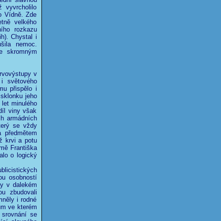
 vyvrcholilo
o Vídně. Zde
etně velkého
ího rozkazu
h). Chystal i
ušila nemoc.
 se skromným
rvovýstupy v
 i světového
u přispělo i
 sklonku jeho
 let minulého
díl viny však
ch armádních
terý se vždy
a předmětem
ž krvi a potu
mě Františka
alo o logický
licistických
ou osobností
ry v dalekém
ou zbudovali
mněly i rodné
dům ve kterém
 srovnání se