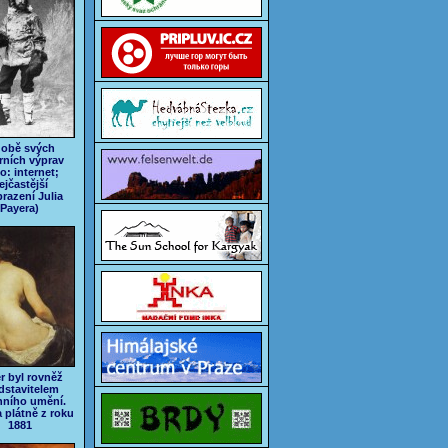
době svých
rních výprav
o: internet;
ejčastější
razení Julia
Payera)
r byl rovněž
dstavitelem
nního umění.
a plátně z roku
1881