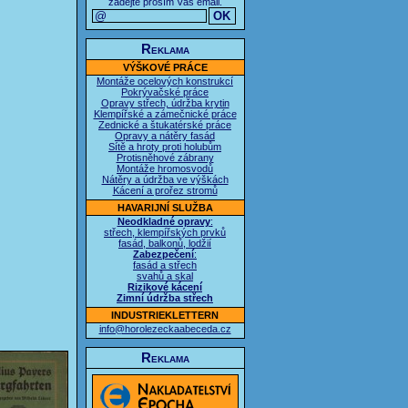
zadejte prosím Váš email.
Reklama
VÝŠKOVÉ PRÁCE
Montáže ocelových konstrukcí
Pokrývačské práce
Opravy střech, údržba krytin
Klempířské a zámečnické práce
Zednické a štukatérské práce
Opravy a nátěry fasád
Sítě a hroty proti holubům
Protisněhové zábrany
Montáže hromosvodů
Nátěry a údržba ve výškách
Kácení a prořez stromů
HAVARIJNÍ SLUŽBA
Neodkladné opravy
:
střech, klempířských prvků
fasád, balkonů, lodžií
Zabezpečení
:
fasád a střech
svahů a skal
Rizikové kácení
Zimní údržba střech
INDUSTRIEKLETTERN
info@horolezeckaabeceda.cz
Reklama