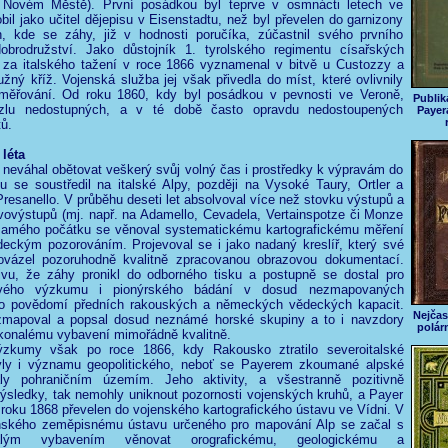
Novém Městě). První posádkou byl teprve v osmnácti letech ve
bil jako učitel dějepisu v Eisenstadtu, než byl převelen do garnizony
, kde se záhy, již v hodnosti poručíka, zúčastnil svého prvního
obrodružství. Jako důstojník 1. tyrolského regimentu císařských
 za italského tažení v roce 1866 vyznamenal v bitvě u Custozzy a
užný kříž. Vojenská služba jej však přivedla do míst, které ovlivnily
směřování. Od roku 1860, kdy byl posádkou v pevnosti ve Veroně,
Publik
uzlu nedostupných, a v té době často opravdu nedostoupených
Payer
tů.
 léta
neváhal obětovat veškerý svůj volný čas i prostředky k výpravám do
u se soustředil na italské Alpy, později na Vysoké Taury, Ortler a
resanello. V průběhu deseti let absolvoval více než stovku výstupů a
vovýstupů (mj. např. na Adamello, Cevadela, Vertainspotze či Monze
samého počátku se věnoval systematickému kartografickému měření
eckým pozorováním. Projevoval se i jako nadaný kreslíř, který své
ovázel pozoruhodně kvalitně zpracovanou obrazovou dokumentací.
ivu, že záhy pronikl do odborného tisku a postupně se dostal pro
vého výzkumu i pionýrského bádání v dosud nezmapovaných
o povědomí předních rakouských a německých vědeckých kapacit.
Nejčas
mapoval a popsal dosud neznámé horské skupiny a to i navzdory
polár
onalému vybavení mimořádně kvalitně.
zkumy však po roce 1866, kdy Rakousko ztratilo severoitalské
yly i významu geopolitického, neboť se Payerem zkoumané alpské
ly pohraničním územím. Jeho aktivity, a všestranně pozitivně
sledky, tak nemohly uniknout pozornosti vojenských kruhů, a Payer
 roku 1868 převelen do vojenského kartografického ústavu ve Vídni. V
nského zeměpisnému ústavu určeného pro mapování Alp se začal s
alým vybavením věnovat orografickému, geologickému a