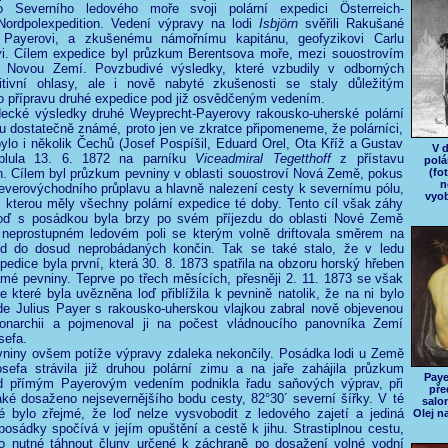
o Severního ledového moře svoji polární expedici Österreich-
Nordpolexpedition. Vedení výpravy na lodi
Isbjörn
svěřili Rakušané
 Payerovi, a zkušenému námořnímu kapitánu, geofyzikovi Carlu
i. Cílem expedice byl průzkum Berentsova moře, mezi souostrovím
 Novou Zemí. Povzbudivé výsledky, které vzbudily v odborných
itivní ohlasy, ale i nově nabyté zkušenosti se staly důležitým
o přípravu druhé expedice pod již osvědčeným vedením.
decké výsledky druhé Weyprecht-Payerovy rakousko-uherské polární
u dostatečně známé, proto jen ve zkratce připomeneme, že polárníci,
ylo i několik Čechů (Josef Pospíšil, Eduard Orel, Ota Kříž a Gustav
V 
yplula 13. 6. 1872 na parníku
Viceadmiral Tegetthoff
z přístavu
polá
. Cílem byl průzkum pevniny v oblasti souostroví Nová Země, pokus
(fot
n
everovýchodního průplavu a hlavně nalezení cesty k severnímu pólu,
vyob
 kterou měly všechny polární expedice té doby. Tento cíl však záhy
 loď s posádkou byla brzy po svém příjezdu do oblasti Nové Země
neprostupném ledovém poli se kterým volně driftovala směrem na
d do dosud neprobádaných končin. Tak se také stalo, že v ledu
edice byla první, která 30. 8. 1873 spatřila na obzoru horský hřeben
é pevniny. Teprve po třech měsících, přesněji 2. 11. 1873 se však
 které byla uvězněna loď přiblížila k pevnině natolik, že na ni bylo
de Julius Payer s rakousko-uherskou vlajkou zabral nově objevenou
narchii a pojmenoval ji na počest vládnoucího panovníka Zemí
sefa.
niny ovšem potíže výpravy zdaleka nekončily. Posádka lodi u Země
osefa strávila již druhou polární zimu a na jaře zahájila průzkum
Paye
d přímým Payerovým vedením podnikla řadu saňových výprav, při
pře
aké dosaženo nejsevernějšího bodu cesty, 82°30´ severní šířky. V té
salo
é bylo zřejmé, že loď nelze vysvobodit z ledového zajetí a jediná
Olej n
posádky spočívá v jejím opuštění a cestě k jihu. Strastiplnou cestu,
ylo nutné táhnout čluny určené k záchraně po dosažení volné vodní