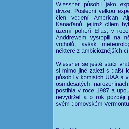
Wiessner působil jako exp
divize. Poslední velkou expe
člen vedení American Al
Kanaďanů, jejímž cílem by
území pohoří Elias, v roc
Anddrewem vystopili na ně
vrcholů, avšak meteorolo
některé z ambicióznějších cí
Wiessner se ještě stačil vr
si mimo jiné zalezl s dalš
působil v komisích UIAA a v
osmdesátých narozeninách
postihla v roce 1987 a upou
nevydržel a o rok později
svém domovském Vermontu