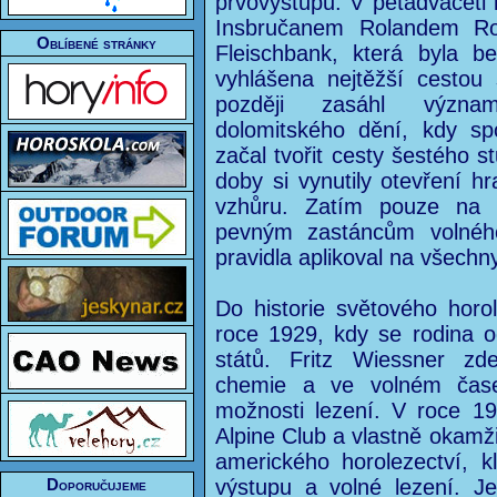
prvovýstupů. V pětadvaceti l
Insbručanem Rolandem Ro
Oblíbené stránky
Fleischbank, která byla b
vyhlášena nejtěžší cestou 
později zasáhl význ
dolomitského dění, kdy spo
začal tvořit cesty šestého s
doby si vynutily otevření h
vzhůru. Zatím pouze na 
pevným zastáncům volnéh
pravidla aplikoval na všechn
Do historie světového horol
roce 1929, kdy se rodina o
států. Fritz Wiessner zd
chemie a ve volném čase
možnosti lezení. V roce 19
Alpine Club a vlastně okamži
amerického horolezectví, k
výstupu a volné lezení. J
Doporučujeme