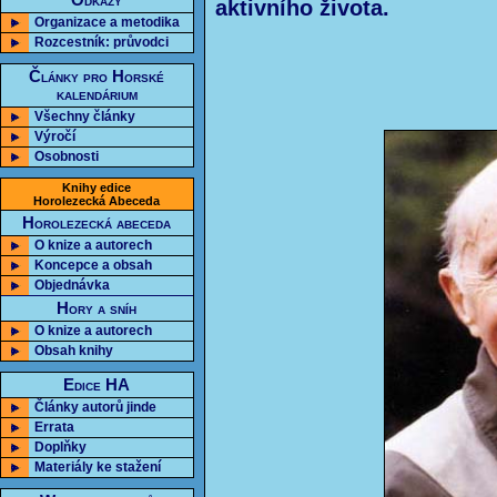
Odkazy
aktivního života.
Organizace a metodika
Rozcestník: průvodci
Články pro Horské
kalendárium
Všechny články
Výročí
Osobnosti
Knihy edice
Horolezecká Abeceda
Horolezecká abeceda
O knize a autorech
Koncepce a obsah
Objednávka
Hory a sníh
O knize a autorech
Obsah knihy
Edice HA
Články autorů jinde
Errata
Doplňky
Materiály ke stažení