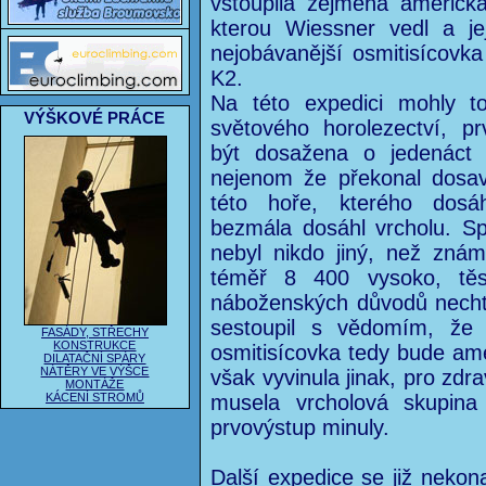
vstoupila zejména americk
kterou Wiessner vedl a j
nejobávanější osmitisícovka
K2.
Na této expedici mohly to
VÝŠKOVÉ PRÁCE
světového horolezectví, pr
být dosažena o jedenáct l
nejenom že překonal dosa
této hoře, kterého dos
bezmála dosáhl vrcholu. S
nebyl nikdo jiný, než zn
téměř 8 400 vysoko, tě
náboženských důvodů necht
sestoupil s vědomím, že 
FASÁDY, STŘECHY
KONSTRUKCE
osmitisícovka tedy bude am
DILATAČNÍ SPÁRY
NÁTĚRY VE VÝŠCE
však vyvinula jinak, pro zdr
MONTÁŽE
KÁCENÍ STROMŮ
musela vrcholová skupina
prvovýstup minuly.
Další expedice se již nekona