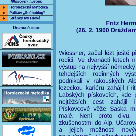
Webovky autorů
Horolezecká Metodika
Paličův „Sněhoblog“
Stránky Ivy Filové
Fritz Her
Doporučujeme
(26. 2. 1900 Drážďan
Wiessner, začal lézt ještě 
rodiči. Ve dvanácti letech 
výstup na nejvyšší německý 
tehdejších rodinných vý
podnikali v rakouských Al
lezeckou kariéru zahájil Fr
Labských pískovcích, kde p
nejtěžších cest zahájil 
Pískovcové věže Saska m
malé. Není proto divu, 
zkušenostmi do Alp. Učarov
a jejich možnosti nový