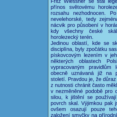
Fritz Wiessner se stal le
přínos světovému horolez
rozsahu nezhodnocen. Po
nevelehorské, tedy zejmén
nácvik pro působení v hor
kdy všechny české skál
horolezecký terén.
Jedinou oblastí, kde se sk
disciplína, byly zpočátku sa
pískovcovým lezením v jeh
některých oblastech Pol
vypracovaným pravidlům le
obecně uznávaná již na 
století. Pravdou je, že důraz
z nutnosti chránit často mě
v nezměněné podobě pro da
silou, k jištění se používa
povrch skal. Výjimkou pak 
ovšem osazují pouze teh
založení smyčky na přírodní 