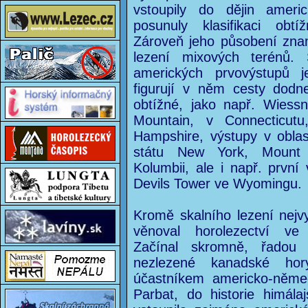
vstoupily do dějin amer
posunuly klasifikaci obt
Zároveň jeho působení zna
lezení mixových terénů.
amerických prvovýstupů 
figurují v něm cesty dod
obtížné, jako např. Wies
Mountain, v Connecticut
Hampshire, výstupy v oblas
státu New York, Mount 
Kolumbii, ale i např. prvn
Devils Tower ve Wyomingu.
Kromě skalního lezení nejvy
věnoval horolezectví ve
Začínal skromně, řadou
nezlezené kanadské ho
účastníkem americko-něm
Parbat, do historie himála