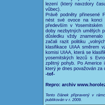
lezení (který navzdory času
vůbec).
Právě podněty přinesené 
nést své ovoce na konci 
především v Yosemitském ú
doby nezbytných umělých p
důsledku vždy znamenalo v
začali razit politiku „voln
klasifikace UIAA směrem v
komisi UIAA, která se klasif
yosemitských lezců s Evro
zpětný pohyb. Po Americe i 
který je dnes považován za 
-tof-
Repro: archiv www.horole
Tento článek připravený v rám
publikován v r. 2009.