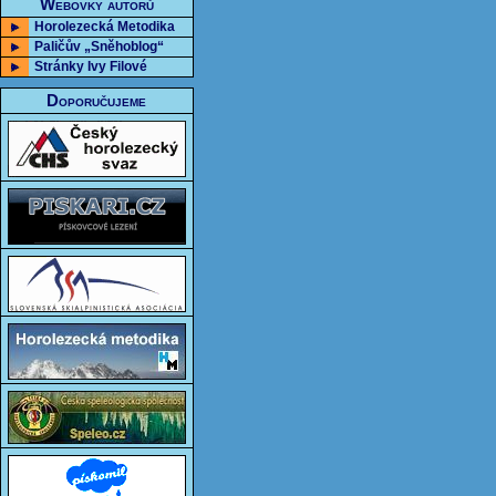
Webovky autorů
Horolezecká Metodika
Paličův „Sněhoblog“
Stránky Ivy Filové
Doporučujeme