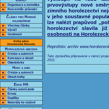
Odkazy
prvovýstupy nové směry
Organizace a metodika
Rozcestník: průvodci
zimního horolezectví ne
v jeho soustavné popula
Články pro Horské
kalendárium
lze nalézt prapůvod „pol
Všechny články
horolezectví slavila j
Výročí
osobnosti na Horolezec
Osobnosti
Knihy edice
Horolezecká Abeceda
Reprofoto: archiv www.horolezec
Horolezecká abeceda
O knize a autorech
Tato zprávička připravená v rámci proj
Koncepce a obsah
2011.
Objednávka
Hory a sníh
O knize a autorech
Obsah knihy
Edice HA
Články autorů jinde
Errata
Doplňky
Materiály ke stažení