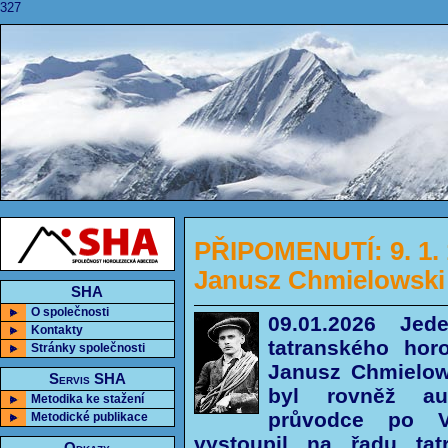
327
PŘIPOMENUTÍ: 9. 1. 
Janusz Chmielowski
SHA
O společnosti
09.01.2026 Je
Kontakty
tatranského horo
Stránky společnosti
Janusz Chmielows
Servis SHA
byl rovněž au
Metodika ke stažení
průvodce po V
Metodické publikace
vystoupil na řadu tatr