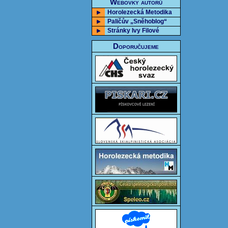
Webovky autorů
Horolezecká Metodika
Paličův „Sněhoblog“
Stránky Ivy Filové
Doporučujeme