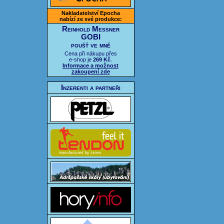
Nakladatelství Epocha
nabízí ze své produkce:
Reinhold Messner
GOBI
poušť ve mně
Cena při nákupu přes
e-shop je
269 Kč
.
Informace a možnost
zakoupení zde
Inzerenti a partneři