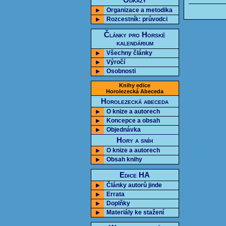
Odkazy
Organizace a metodika
Rozcestník: průvodci
Články pro Horské
kalendárium
Všechny články
Výročí
Osobnosti
Knihy edice
Horolezecká Abeceda
Horolezecká abeceda
O knize a autorech
Koncepce a obsah
Objednávka
Hory a sníh
O knize a autorech
Obsah knihy
Edice HA
Články autorů jinde
Errata
Doplňky
Materiály ke stažení