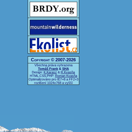
Copyright © 2007-2026
Všechna práva vyhrazena
Tomáš Frank
&
SHA
Design:
K.Karasz
&
R.Kvasňa
HTML,CSS,PHP:
Roman Kvasňa
Optimalizováno pro IE7+8 a FF2+3
rozlišení 1024x768 a vyšší