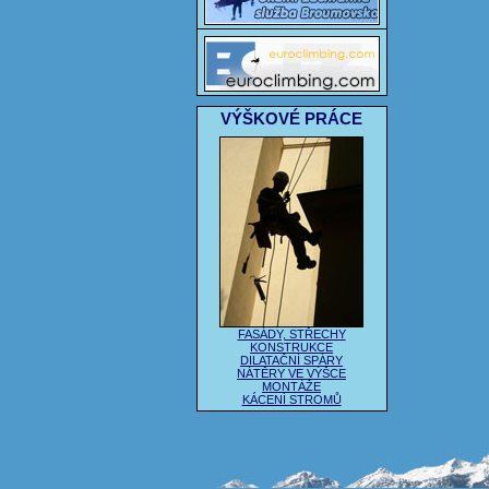
VÝŠKOVÉ PRÁCE
FASÁDY, STŘECHY
KONSTRUKCE
DILATAČNÍ SPÁRY
NÁTĚRY VE VÝŠCE
MONTÁŽE
KÁCENÍ STROMŮ