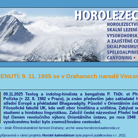
NUTÍ: 9. 11. 1905 se v Drahanech narodil Vince
09.11.2025 Teolog a indolog-hindista a bengalista P. ThDr. et Ph
Pořízka (+ 22. 8. 1982 v Praze), je znám především jako zakladatel h
střední Evropě a překladatel Bhagavadgity. Působil v Orientálním ús
Filosofické fakultě UK, kde vedl obor hindština a urdština. Zabýval s
studiemi a hindskou lingvistikou. Založil české názvosloví Přední Indi
byl členem revolučního výboru Orientálního ústavu, po roce 1948 
vysvěcenému knězi bylo znemožňováno cestování.
n – leták Římskokatolické farnosti Drahany; archiv www.horolezeckaabeceda.cz
 připravená v rámci projektu
Horské kalendárium
byla poprvé publikována v r. 2011.