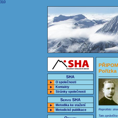
310
PŘIPOME
Pořízka
SHA
O společnosti
Kontakty
Stránky společnosti
Servis SHA
Metodika ke stažení
Reprofoto: ske
Metodické publikace
Tato zprávička