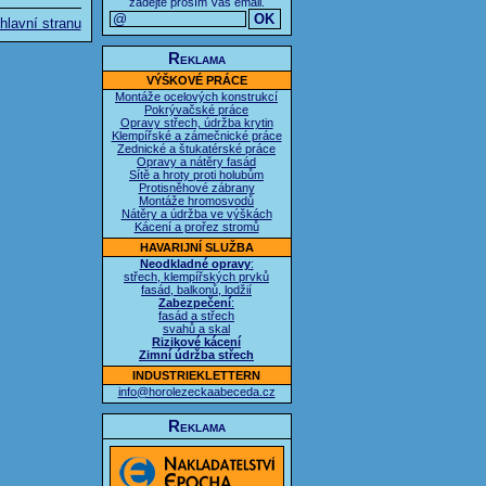
zadejte prosím Váš email.
hlavní stranu
Reklama
VÝŠKOVÉ PRÁCE
Montáže ocelových konstrukcí
Pokrývačské práce
Opravy střech, údržba krytin
Klempířské a zámečnické práce
Zednické a štukatérské práce
Opravy a nátěry fasád
Sítě a hroty proti holubům
Protisněhové zábrany
Montáže hromosvodů
Nátěry a údržba ve výškách
Kácení a prořez stromů
HAVARIJNÍ SLUŽBA
Neodkladné opravy
:
střech, klempířských prvků
fasád, balkonů, lodžií
Zabezpečení
:
fasád a střech
svahů a skal
Rizikové kácení
Zimní údržba střech
INDUSTRIEKLETTERN
info@horolezeckaabeceda.cz
Reklama