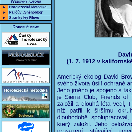
Webovky autorů
Horolezecká Metodika
Paličův „Sněhoblog“
Stránky Ivy Filové
Doporučujeme
Davi
(1. 7. 1912 v kaliforns
Americký ekolog David Brow
svého života úsilí ochraně a
Jeho jméno je spojeno s tak
je Sierra Club, Friends of
založil a dlouhá léta vedl, 
níž patřil k širšímu okr
dlouhodobě spolupracoval, i
který založil. Jeho celoživo
prosazení stávající amer