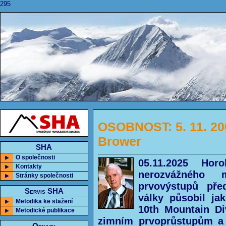
295
OSOBNOST: 5. 11. 20
Brower
SHA
O společnosti
05.11.2025 Hor
Kontakty
nerozvážného 
Stránky společnosti
prvovýstupů pře
Servis SHA
války působil ja
Metodika ke stažení
10th Mountain Di
Metodické publikace
zimním prvoprůstupům a 