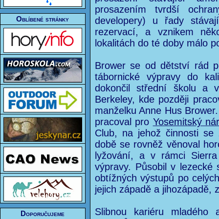
prosazením tvrdší ochra
Oblíbené stránky
developery) u řady stávaj
rezervací, a vznikem něk
lokalitách do té doby málo 
Brower se od dětství rád p
tábornické výpravy do kali
dokončil střední školu a v
Berkeley, kde později pracov
manželku Anne Hus Brower.
pracoval pro
Yosemitský nár
Club, na jehož činnosti se 
době se rovněž věnoval hor
lyžování, a v rámci Sierra
výpravy. Působil v lezecké 
obtížných výstupů po celýc
jejich západě a jihozápadě,
Slibnou kariéru mladého 
Doporučujeme