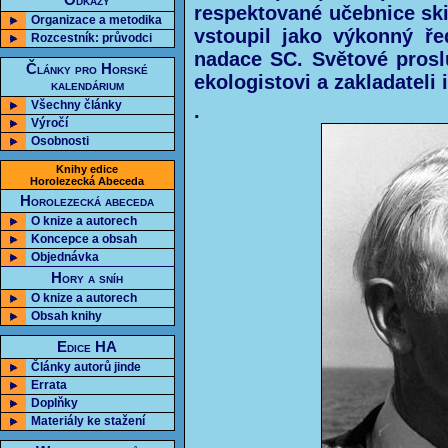
Odkazy
respektované učebnice ski
Organizace a metodika
vstoupil jako výkonný řed
Rozcestník: průvodci
nadace SC. Světové prosl
Články pro Horské
ekologistovi a zakladateli
kalendárium
Všechny články
.
Výročí
Osobnosti
Knihy edice
Horolezecká Abeceda
Horolezecká abeceda
O knize a autorech
Koncepce a obsah
Objednávka
Hory a sníh
O knize a autorech
Obsah knihy
Edice HA
Články autorů jinde
Errata
Doplňky
Materiály ke stažení