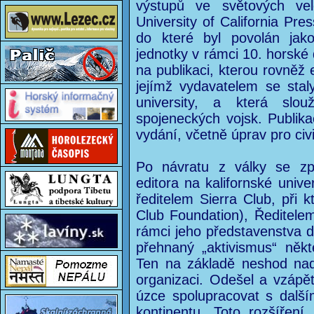
výstupů ve světových vele
University of California Pre
do které byl povolán jako 
jednotky v rámci 10. horské 
na publikaci, kterou rovněž 
jejímž vydavatelem se sta
university, a která slou
spojeneckých vojsk. Publik
vydání, včetně úprav pro civil
Po návratu z války se zp
editora na kalifornské univ
ředitelem Sierra Club, při k
Club Foundation), Ředitelem
rámci jeho představenstva d
přehnaný „aktivismus“ něk
Ten na základě neshod nad
organizaci. Odešel a vzápětí
úzce spolupracovat s dalš
kontinentu. Toto rozšíření