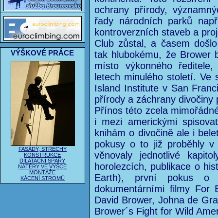
ochrany přírody, významný
řady národních parků např
kontroverzních staveb a pro
Club zůstal, a časem došl
VÝŠKOVÉ PRÁCE
tak hlubokému, že Brower 
místo výkonného ředitele,
letech minulého století. Ve 
Island Institute v San Franc
přírody a záchrany divočiny
Přínos této zcela mimořádné
i mezi americkými spisovat
knihám o divočině ale i bele
pokusy o to již proběhly v 
FASÁDY, STŘECHY
věnovaly jednotlivé kapit
KONSTRUKCE
DILATAČNÍ SPÁRY
horolezcích, publikace o histo
NÁTĚRY VE VÝŠCE
MONTÁŽE
Earth), první pokus o 
KÁCENÍ STROMŮ
dokumentárními filmy For 
David Brower, Johna de Gra
Brower´s Fight for Wild Ame