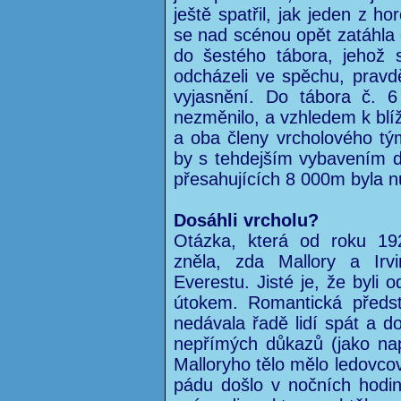
ještě spatřil, jak jeden z h
se nad scénou opět zatáhla o
do šestého tábora, jehož 
odcházeli ve spěchu, prav
vyjasnění. Do tábora č. 6
nezměnilo, a vzhledem k blí
a oba členy vrcholového tý
by s tehdejším vybavením do
přesahujících 8 000m byla n
Dosáhli vrcholu?
Otázka, která od roku 192
zněla, zda Mallory a Irv
Everestu. Jisté je, že byli 
útokem. Romantická předst
nedávala řadě lidí spát a do
nepřímých důkazů (jako nap
Malloryho tělo mělo ledovco
pádu došlo v nočních hodin