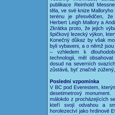
publikace Reinhold Messne
těla, ve své knize Malloryho
terénu je přesvědčen, ž
Herbert Leigh Mallory a Andr
Zkrátka proto, že jejich vý
špičkový lezecký výkon, kter
Konečný důkaz by však mohl
byli vybaveni, a o němž jsou
– vzhledem k dlouhodob
technologii, měl obsahovat
dosud na severních svazích 
zůstává, byť značně zúžený,
Poslední vzpomínka
V BC pod Everestem, kterým 
desetimetrový monument.
málokdo z procházejících se
kteří svojí odvahou a smě
horolezectví jako hrdinové E