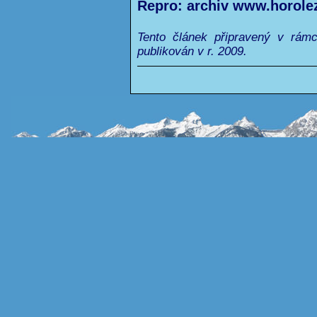
Repro: archiv www.horole
Tento článek připravený v rám
publikován v r. 2009.