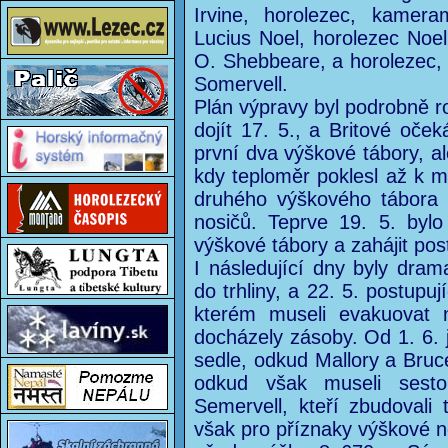
Irvine, horolezec, kamer
Lucius Noel, horolezec Noel
O. Shebbeare, a horolezec,
Somervell.
Plán výpravy byl podrobně 
dojít 17. 5., a Britové oček
první dva výškové tábory, ale
kdy teploměr poklesl až k m
druhého výškového tábora 
nosičů. Teprve 19. 5. byl
výškové tábory a zahájit po
I následující dny byly dra
do trhliny, a 22. 5. postupu
kterém museli evakuovat n
docházely zásoby. Od 1. 6. 
sedle, odkud Mallory a Bruc
odkud však museli sesto
Semervell, kteří zbudoval
však pro příznaky výškové n