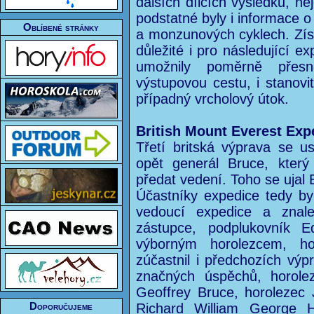
dalších dílčích výsledků, 
podstatné byly i informace 
Oblíbené stránky
a monzunových cyklech. Zís
důležité i pro následující ex
umožnily poměrně přesn
výstupovou cestu, i stanovi
případný vrcholový útok.
British Mount Everest Exp
Třetí britská výprava se u
opět generál Bruce, kter
předat vedení. Toho se ujal 
Účastníky expedice tedy byl
vedoucí expedice a znale
zástupce, podplukovník E
výborným horolezcem, ho
zúčastnil i předchozích vý
značných úspěchů, horole
Geoffrey Bruce, horolezec
Doporučujeme
Richard William George H