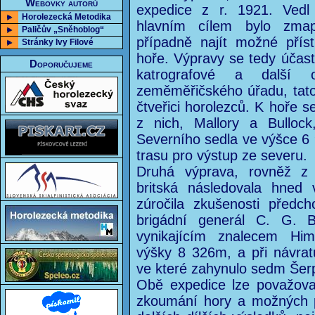
Webovky autorů
expedice z r. 1921. Vedl
Horolezecká Metodika
hlavním cílem bylo zmap
Paličův „Sněhoblog“
případně najít možné pří
Stránky Ivy Filové
hoře. Výpravy se tedy účast
Doporučujeme
katrografové a další o
zeměměřičského úřadu, tato
čtveřici horolezců. K hoře se
z nich, Mallory a Bullock
Severního sedla ve výšce 6
trasu pro výstup ze severu.
Druhá výprava, rovněž z 
britská následovala hned 
zúročila zkušenosti předch
brigádní generál C. G. B
vynikajícím znalecem Him
výšky 8 326m, a při návratu
ve které zahynulo sedm Šer
Obě expedice lze považova
zkoumání hory a možných př