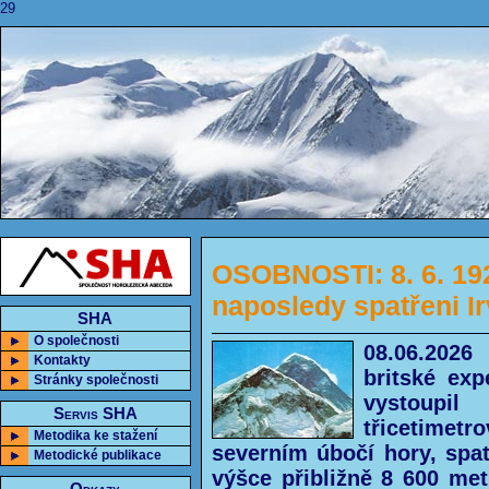
29
OSOBNOSTI: 8. 6. 192
naposledy spatřeni Ir
SHA
O společnosti
08.06.202
Kontakty
britské ex
Stránky společnosti
vystoupil
Servis SHA
třicetimetr
Metodika ke stažení
severním úbočí hory, spat
Metodické publikace
výšce přibližně 8 600 met