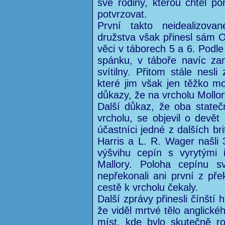
své rodiny, kterou chtěl p
potvrzovat.
První takto neidealizov
družstva však přinesl sám Od
věci v táborech 5 a 6. Podle 
spánku, v táboře navíc zan
svítilny. Přitom stále nesli
které jim však jen těžko mo
důkazy, že na vrcholu Mollory
Další důkaz, že oba statečn
vrcholu, se objevil o devět l
účastníci jedné z dalších br
Harris a L. R. Wager našli
výšvihu cepín s vyrytými 
Mallory. Poloha cepínu s
nepřekonali ani první z přek
cestě k vrcholu čekaly.
Další zprávy přinesli čínští
že viděl mrtvé tělo anglickéh
míst, kde bylo skutečně r