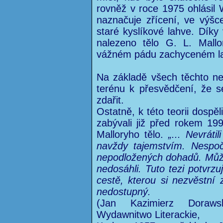
rovněž v roce 1975 ohlásil
naznačuje zřícení, ve výšc
staré kyslíkové lahve. Díky
nalezeno tělo G. L. Mallo
vážném pádu zachyceném l
Na základě všech těchto nep
terénu k přesvědčení, že 
zdařit.
Ostatně, k této teorii dospě
zabývali již před rokem 1
Malloryho tělo.
„... Nevráti
navždy tajemstvím. Nespoč
nepodložených dohadů. Může
nedosáhli. Tuto tezi potvrz
cestě, kterou si nezvěstní z
nedostupný.
(Jan Kazimierz Doraws
Wydawnitwo Literackie,