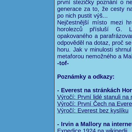
první stezičky poznání o nej
generace za to, že cesty 
po nich pustit výš...
Nejčestnější místo mezi h
horolezců přísluší G. 
opakovaného a parafrázovan
odpověděl na dotaz, proč se
horu. Jak v minulosti shrn
metaforou nemožného a Mal
-tof-
Poznámky a odkazy:
- Everest na stránkách Ho
Výročí: První lidé stanuli na 
Výročí: První Čech na Evere
Výročí: Everest bez kyslíku
- Irvin a Mallory na interne
Expedice 1924 na wikipedii