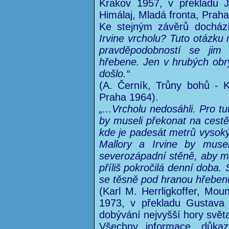
Krakov 1957, v překladu J
Himálaj, Mladá fronta, Praha
Ke stejným závěrů docház
Irvine vrcholu? Tuto otázku 
pravděpodobností se jim 
hřebene. Jen v hrubých obrys
došlo.“
(A. Černík, Trůny bohů - 
Praha 1964).
„...Vrcholu nedosáhli. Pro t
by museli překonat na cest
kde je padesát metrů vysoký
Mallory a Irvine by musel
severozápadní stěně, aby moh
příliš pokročilá denní doba. S
se těsně pod hranou hřeben
(Karl M. Herrligkoffer, Mou
1973, v překladu Gustava 
dobývání nejvyšší hory svět
Všechny informace, důkazy