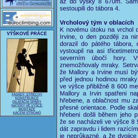
až do výšky 8 670m. Sám 
sestoupili do tábora 4.
Vrcholový tým v oblacích
K novému útoku na vrchol doš
VÝŠKOVÉ PRÁCE
Irvine, o den později za ni
dorazil do pátého tábora,
vystoupil na asi třicetime
severním úbočí hory. 
znemožňovaly mraky. Setrva
že Mallory a Irvine musí b
před jednou hodinou mraky r
ve výšce přibližně 8 600 me
Mallory a Irvin spatřeni na
FASÁDY, STŘECHY
KONSTRUKCE
hřebene, a oblačnost mu za
DILATAČNÍ SPÁRY
NÁTĚRY VE VÝŠCE
přesné orientace. Podle ska
MONTÁŽE
KÁCENÍ STROMŮ
hřebeni došli během jeho 
že se nacházeli ve výšce 8
dát zapravdu i lidem razící
je neprůkazné, a že dvojice