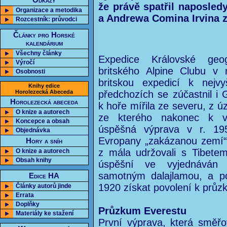
Odkazy
že právě spatřil naposled
Organizace a metodika
a Andrewa Comina Irvina 
Rozcestník: průvodci
Články pro Horské
kalendárium
Všechny články
Expedice Královské geog
Výročí
britského Alpine Clubu v r
Osobnosti
britskou expedicí k nejv
Knihy edice
Horolezecká Abeceda
předchozích se zúčastnil i 
Horolezecká abeceda
k hoře mířila ze severu, z ú
O knize a autorech
ze kterého nakonec k vr
Koncepce a obsah
úspěšná výprava v r. 19
Objednávka
Evropany „zakázanou zemí“. 
Hory a sníh
z mála udržovali s Tibetem 
O knize a autorech
Obsah knihy
úspěšní ve vyjednáván 
samotným dalajlamou, a pod
Edice HA
1920 získat povolení k průzk
Články autorů jinde
Errata
Doplňky
Průzkum Everestu
Materiály ke stažení
První výprava, která směřov