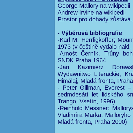
George Mallory na wikipedii
Andrew Irvine na wikipedii
Prostor pro dohady zůstává.
- Výběrová bibliografie
-Karl M. Herrligkoffer; Moun
1973 (v češtině vydalo nakl
-Arnošt Černík, Trůny bo
SNDK Praha 1964
-Jan Kazimierz Doraws
Wydawnitwo Literackie, Kr
Himálaj, Mladá fronta, Prah
- Peter Gillman, Everest – 
sedmdesáti let lidského s
Trango, Vsetín, 1996)
-Reinhold Messner: Mallory
Vladimíra Marka: Malloryho
Mladá fronta, Praha 2000)