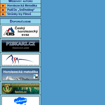
Webovky autorů
Horolezecká Metodika
Paličův „Sněhoblog“
Stránky Ivy Filové
Doporučujeme