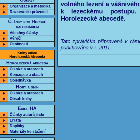
Odkazy
volného lezení a vášnivé
Organizace a metodika
k lezeckému postupu
Rozcestník: průvodci
Horolezecké abecedě
.
Články pro Horské
kalendárium
Všechny články
Výročí
Tato zprávička připravená v rám
Osobnosti
publikována v r. 2011.
Knihy edice
Horolezecká Abeceda
Horolezecká abeceda
O knize a autorech
Koncepce a obsah
Objednávka
Hory a sníh
O knize a autorech
Obsah knihy
Edice HA
Články autorů jinde
Errata
Doplňky
Materiály ke stažení