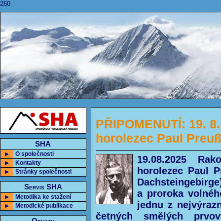
260
PŘIPOMENUTÍ: 19. 8. 
horolezec Paul Preu
SHA
O společnosti
19.08.2025 Rak
Kontakty
horolezec Paul P
Stránky společnosti
Dachsteingebirge
Servis SHA
a proroka volnéh
Metodika ke stažení
jednu z nejvýraz
Metodické publikace
četných smělých prvov