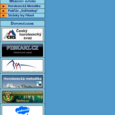
Webovky autorů
Horolezecká Metodika
Paličův „Sněhoblog“
Stránky Ivy Filové
Doporučujeme