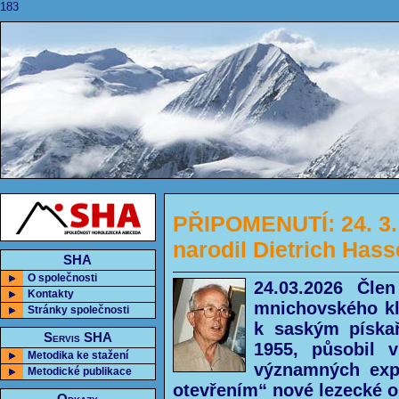
183
PŘIPOMENUTÍ: 24. 3.
narodil Dietrich Hass
SHA
O společnosti
24.03.2026 Čle
Kontakty
mnichovského klu
Stránky společnosti
k saským píska
Servis SHA
1955, působil 
Metodika ke stažení
významných exp
Metodické publikace
otevřením“ nové lezecké o