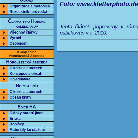
Odkazy
Foto: www.kletterphoto.de
Organizace a metodika
Rozcestník: průvodci
Články pro Horské
kalendárium
Tento článek připravený v rám
publikován v r. 2010.
Všechny články
Výročí
Osobnosti
Knihy edice
Horolezecká Abeceda
Horolezecká abeceda
O knize a autorech
Koncepce a obsah
Objednávka
Hory a sníh
O knize a autorech
Obsah knihy
Edice HA
Články autorů jinde
Errata
Doplňky
Materiály ke stažení