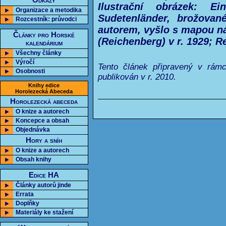
Odkazy
Ilustrační obrázek: E
Organizace a metodika
Sudetenländer, brožovan
Rozcestník: průvodci
autorem, vyšlo s mapou n
Články pro Horské
(Reichenberg) v r. 1929; 
kalendárium
Všechny články
Výročí
Tento článek připravený v rám
Osobnosti
publikován v r. 2010.
Knihy edice
Horolezecká Abeceda
Horolezecká abeceda
O knize a autorech
Koncepce a obsah
Objednávka
Hory a sníh
O knize a autorech
Obsah knihy
Edice HA
Články autorů jinde
Errata
Doplňky
Materiály ke stažení