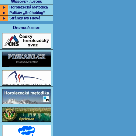
Webovky autorů
Horolezecká Metodika
Paličův „Sněhoblog“
Stránky Ivy Filové
Doporučujeme