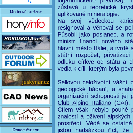
logaritmického pravítka). 
zůstává u teoretické kryst
Oblíbené stránky
aplikované mineralogie.
Na svoji vědeckou karié
resignoval a věnoval se poli
Působil jako poslanec, a r
ministr financí nového s
hlavní město Itálie, a tvrdě
státní rozpočet, privatiza
odluku církve od státu a d
vedla k cíli, kterým byla pev
Sellovou celoživotní vášní b
geologické bádání, a snaha
organizační schopnosti jej 
Club Alpino Italiano
(CAI), 
Cílem však nebylo pouhé pr
znalostí a oživení alpskýc
prostředí. Vědě se ostatně
jistou nadsázkou říct, že
Doporučujeme