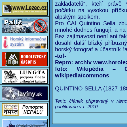
zakladatelů“, kteří práv
počátku na vysokou příčk
alpským spolkem.
Pro CAI Quintino Sella zbu
mnohé dodnes fungují, a na s
Bez zajímavosti není ani fa
dosáhl další blízký příbuzný
horský fotograf a účastník ř
-tof-
Repro: archiv www.horole
foto: Wikipédia – Ot
wikipedia/commons
QUINTINO SELLA (1827-18
Tento článek připravený v rám
publikován v r. 2010.