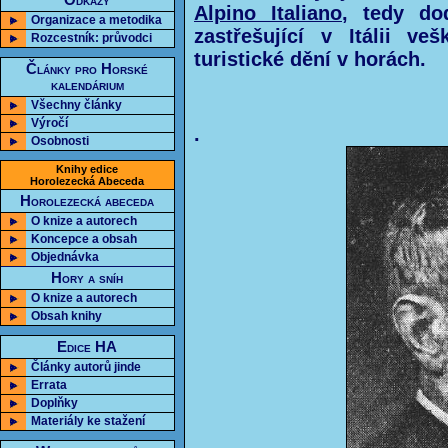
Odkazy
Alpino Italiano
, tedy dod
Organizace a metodika
zastřešující v Itálii ve
Rozcestník: průvodci
turistické dění v horách.
Články pro Horské
kalendárium
Všechny články
Výročí
.
Osobnosti
Knihy edice
Horolezecká Abeceda
Horolezecká abeceda
O knize a autorech
Koncepce a obsah
Objednávka
Hory a sníh
O knize a autorech
Obsah knihy
Edice HA
Články autorů jinde
Errata
Doplňky
Materiály ke stažení