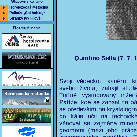
Webovky autorů
Horolezecká Metodika
Paličův „Sněhoblog“
Stránky Ivy Filové
Doporučujeme
Quintino Sella (7. 7. 
Svoji vědeckou kariéru, k
svého života, zahájil stud
Turíně vystudovaný inžen
Paříže, kde se zapsal na báň
se především na krystalogra
do Itálie učil na technick
věnoval se zejména mineralo
geometrii (mezi jeho práce 