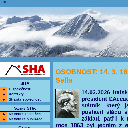
170
OSOBNOST: 14. 3. 188
Sella
SHA
O společnosti
14.03.2026 Itals
Kontakty
president ĽAccad
Stránky společnosti
státník, který 
Servis SHA
postavil vládu s
Metodika ke stažení
základ, patřil 
Metodické publikace
roce 1863 byl jedním z al