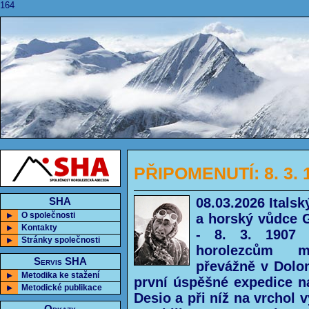
164
PŘIPOMENUTÍ: 8. 3. 1
08.03.2026 Italsk
SHA
O společnosti
a horský vůdce 
Kontakty
- 8. 3. 1907 
Stránky společnosti
horolezcům m
Servis SHA
převážně v Dolom
Metodika ke stažení
první úspěšné expedice na
Metodické publikace
Desio a při níž na vrchol v