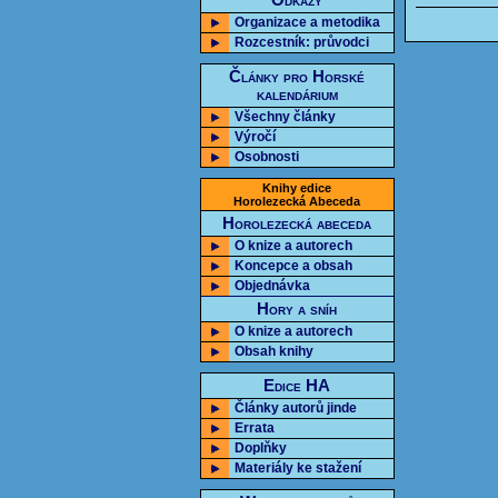
Odkazy
Organizace a metodika
Rozcestník: průvodci
Články pro Horské
kalendárium
Všechny články
Výročí
Osobnosti
Knihy edice
Horolezecká Abeceda
Horolezecká abeceda
O knize a autorech
Koncepce a obsah
Objednávka
Hory a sníh
O knize a autorech
Obsah knihy
Edice HA
Články autorů jinde
Errata
Doplňky
Materiály ke stažení