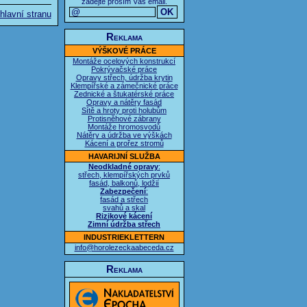
zadejte prosím Váš email.
hlavní stranu
Reklama
VÝŠKOVÉ PRÁCE
Montáže ocelových konstrukcí
Pokrývačské práce
Opravy střech, údržba krytin
Klempířské a zámečnické práce
Zednické a štukatérské práce
Opravy a nátěry fasád
Sítě a hroty proti holubům
Protisněhové zábrany
Montáže hromosvodů
Nátěry a údržba ve výškách
Kácení a prořez stromů
HAVARIJNÍ SLUŽBA
Neodkladné opravy
:
střech, klempířských prvků
fasád, balkonů, lodžií
Zabezpečení
:
fasád a střech
svahů a skal
Rizikové kácení
Zimní údržba střech
INDUSTRIEKLETTERN
info@horolezeckaabeceda.cz
Reklama