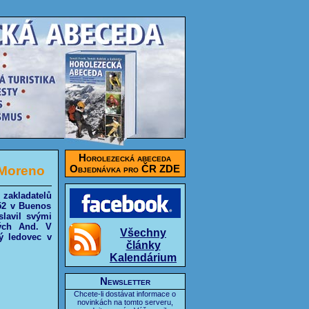
Horolezecká abeceda
 Moreno
Objednávka pro ČR ZDE
 zakladatelů
852 v Buenos
slavil svými
kých And. V
Všechny
ý ledovec v
články
Kalendárium
Newsletter
Chcete-li dostávat informace o
novinkách na tomto serveru,