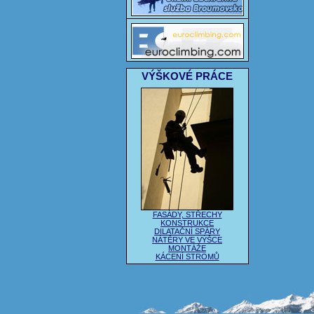
VÝŠKOVÉ PRÁCE
FASÁDY, STŘECHY
KONSTRUKCE
DILATAČNÍ SPÁRY
NÁTĚRY VE VÝŠCE
MONTÁŽE
KÁCENÍ STROMŮ