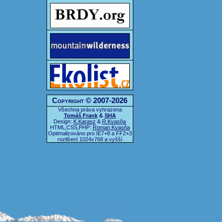
Copyright © 2007-2026
Všechna práva vyhrazena
Tomáš Frank
&
SHA
Design:
K.Karasz
&
R.Kvasňa
HTML,CSS,PHP:
Roman Kvasňa
Optimalizováno pro IE7+8 a FF2+3
rozlišení 1024x768 a vyšší