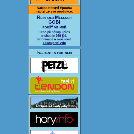
Nakladatelství Epocha
nabízí ze své produkce:
Reinhold Messner
GOBI
poušť ve mně
Cena při nákupu přes
e-shop je
269 Kč
.
Informace a možnost
zakoupení zde
Inzerenti a partneři