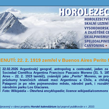
NUTÍ: 22. 2. 1919 zemřel v Buenos Aires Perito
22.02.2026 Argentinský geograf, antropolog a cestovatel, jeden ze
Sociedad Científica Argentina Francisco Pascasio Moreno (31. 5. 1
Aires – 22. 2. 1919 tamtéž), známější jako „Perito“ Moreno, se pro
průzkumy hraničních oblastí mezi Argentinou a Chile, a chils
Patagonii je po něm pojmenováno město, národní park, i rozsáhl
národním parku Los Glaciares.
Foto: Wikipédia – Otevřená encyklopedie; licence wikipedia/commons
řipravený v rámci projektu
Horské kalendárium
byl poprvé publikován v r. 2010.