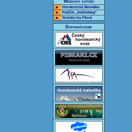
Webovky autorů
Horolezecká Metodika
Paličův „Sněhoblog“
Stránky Ivy Filové
Doporučujeme